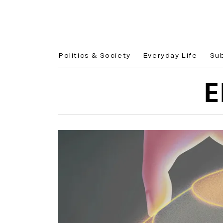
Politics & Society
Everyday Life
Su
E