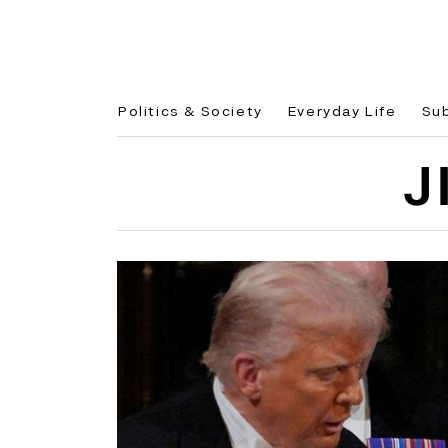
Politics & Society
Everyday Life
Su
J