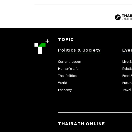
TOPIC
Politics & Society
Eve
Current Issues
Live &
Human’s Life
Relati
Thai Politics
Food 
World
Futur
Economy
Travel
THAIRATH ONLINE