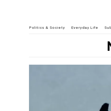
Politics & Society
Everyday Life
Su