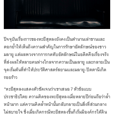
ปัจจุบันเรื่องราวของหะยีสุหลงยังคงเป็นตำนานเล่าขานและ
ตอกย้ำให้เห็นถึงความสำคัญในการรักษาอัตลักษณ์ของชาว
มลายู แต่ผลพวงจากการกดทับอัตลักษณ์ในอดีตคือเรื่องจริง
ที่ส่งผลให้หลายคนห่างไกลจากความเป็นมลายู และกลายเป็น
จุดเริ่มต้นที่ทำให้ประวัติศาสตร์สยามและมลายู-ปัตตานีเกิด
รอยร้าว
“หะยีสุหลงแสดงตัวชัดเจนว่าเขาเสนอ 7 หัวข้อแบบ
ประชาธิปไตย ความคิดของหะยีสุหลงเมื่อหลายปีก่อนถือว่าล้ำ
หน้ามาก แต่ความคิดล้ำหน้านั้นกลับกลายเป็นสิ่งที่ส่วนกลาง
ไม่สบายใจ ซึ่งเมื่อเกิดกรณีหะยีสุหลงขึ้นก็เริ่มมีองค์กรใต้ดิน