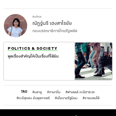
Author
ณัฏฐ์นรี เฮงสาโรชัย
กองบรรณาธิการไทยรัฐพลัส
POLITICS & SOCIETY
พูดเรื่องสำคัญให้เป็นเรื่องที่ได้ยิน
TAG
#
มลายู
#
ภาษาถิ่น
#
ฟาเดลล์ หะยีฮาระสะ
#
หะยีสุหลง อับดุลกาเดร์
#
นโยบายรัฐนิยม
#
ชายแดนใต้