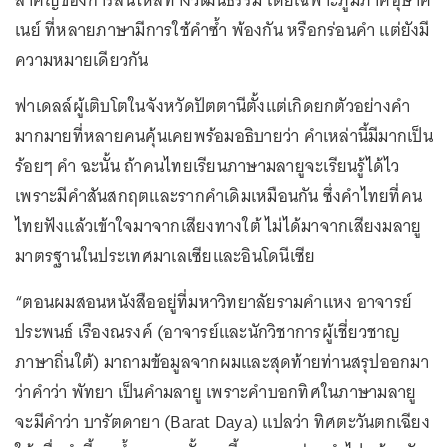
เนย์ ที่หลายภาษามีการใช้คำซ้ำ พ้องกัน หรือกร่อนคำ แต่ยังมี
ความหมายเดียวกัน
ฟาเดลล์ผู้เติบโตในจังหวัดปัตตานีตั้งแต่เกิดยกตัวอย่างคำ
มากมายที่หลายคนคุ้นเคยพร้อมอธิบายว่า คำเหล่านี้มีมากเป็น
ร้อยๆ คำ ฉะนั้น ถ้าคนไทยเรียนภาษามลายูจะเรียนรู้ได้ไว
เพราะมีคำสันสกฤตและรากคำเดิมเหมือนกัน ซึ่งคำไทยที่คน
ไทยฟังแล้วเข้าใจมาจากเสียงทางใต้ ไม่ได้มาจากเสียงมลายู
มาตรฐานในประเทศมาเลเซียและอินโดนีเซีย
“ตอนผมสอนหนังสืออยู่ที่มหาวิทยาลัยรามคำแหง อาจารย์
ประพนธ์ เรืองณรงค์ (อาจารย์และนักวิชาการผู้เชี่ยวชาญ
ภาษาถิ่นใต้) มาถามข้อมูลจากผมและสุดท้ายท่านสรุปออกมา
ว่าคำว่า พัทยา เป็นคำมลายู เพราะคำบอกทิศในภาษามลายู
จะมีคำว่า บารัตดายา (Barat Daya) แปลว่า ทิศตะวันตกเฉียง