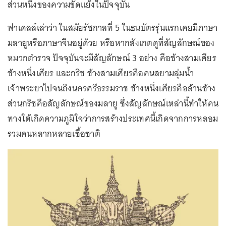
ส่วนหนึ่งของความขัดแย้งในปัจจุบัน
ฟาเดลล์เล่าว่า ในสมัยรัชกาลที่ 5 ในธนบัตรรุ่นแรกเคยมีภาษา
มลายูหรือภาษาจีนอยู่ด้วย หรือหากสังเกตดูที่สัญลักษณ์ของ
หมวกตำรวจ ปัจจุบันจะมีสัญลักษณ์ 3 อย่าง คือช้างสามเศียร
ช้างหนึ่งเศียร และกริช ช้างสามเศียรคือคนสยามลุ่มน้ำ
เจ้าพระยาไปจนถึงนครศรีธรรมราช ช้างหนึ่งเศียรคือล้านช้าง
ส่วนกริชคือสัญลักษณ์ของมลายู ซึ่งสัญลักษณ์เหล่านี้ทำให้คน
ทางใต้เกิดความภูมิใจว่าการสร้างประเทศนี้เกิดจากการหลอม
รวมคนหลากหลายเชื้อชาติ