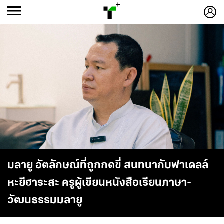
ก
ก
+
-ก
มลายู อัตลักษณ์ที่ถูกกดขี่ สนทนากับฟาเดลล์
หะยีฮาระสะ ครูผู้เขียนหนังสือเรียนภาษา-
วัฒนธรรมมลายู