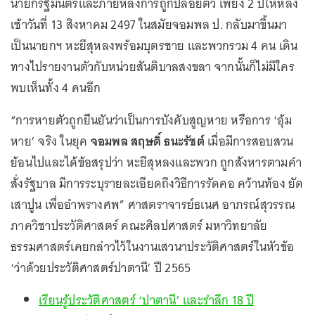
นายกรัฐมนตรีและภายหลังการถูกปล่อยตัว เพียง 2 ปีให้หลัง
เช้าวันที่ 13 สิงหาคม 2497 ในสมัยจอมพล ป. กลับมาขึ้นมา
เป็นนายกฯ หะยีสุหลงพร้อมบุตรชาย และพวกรวม 4 คน เดิน
ทางไปรายงานตัวกับหน่วยสันติบาลสงขลา จากนั้นก็ไม่มีใคร
พบเห็นทั้ง 4 คนอีก
“การหายตัวถูกยืนยันว่าเป็นการบังคับสูญหาย หรือการ ‘อุ้ม
หาย’ จริง ในยุค
จอมพล สฤษดิ์ ธนะรัชต์
เมื่อมีการสอบสวน
ย้อนไปและได้ข้อสรุปว่า หะยีสุหลงและพวก ถูกสังหารตามคำ
สั่งรัฐบาล มีการระบุรายละเอียดถึงวิธีการรัดคอ คว้านท้อง ยัด
เสาปูน เพื่ออำพรางศพ” ศาสตราจารย์ธเนศ อาภรณ์สุวรรณ
ภาควิชาประวัติศาสตร์ คณะศิลปศาสตร์ มหาวิทยาลัย
ธรรมศาสตร์เคยกล่าวไว้ในงานเสวนาประวัติศาสตร์ในหัวข้อ
‘ว่าด้วยประวัติศาสตร์ปาตานี’ ปี 2565
เรียนรู้ประวัติศาสตร์ ‘ปาตานี’ และรำลึก 18 ปี