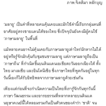
ภาพ:จิตติมา หลักบุญ
‘มลายู’ เป็นคำที่หลายคนคุ้นเคยและมักใช้คำนี้เรียกกลุ่มคนที่
อาศัยอยู่ตรงชายแดนใต้ของไทย ซึ่งปัจจุบันยังคงมีผู้คนใช้
‘ภาษามลายู’ ในพื้นที่
แม้หลายคนอาจไม่คุ้นเคยกับภาษามลายูเท่าไหร่นักหากไม่ได้
อยู่หรือรู้จักมักคุ้นกับชุมชนชาวมลายู แต่ภาษามลายูถือเป็น
‘ภาษาถิ่น’ ที่กำเนิดขึ้นบนดินแดนเอเชียตะวันออกเฉียงใต้ ทั้ง
ไทย มาเลเซีย และอินโดนีเซีย ซึ่งภาษาไทยที่พูดกันอยู่ในทุก
วันนี้เองก็ได้รับอิทธิพลจากภาษามลายูด้วยเช่นกัน
เพียงแต่ก่อนที่จะกำเนิดความเป็นไทยที่เรารู้จักกันทุกวันนี้
ภาษา วัฒนธรรม และอารยธรรมที่หลากหลายบนดินแด
นอุษาคเนย์นี้ได้หลอมรวมกันเป็นตัวตนของคำว่า ‘ชาติ’ จน