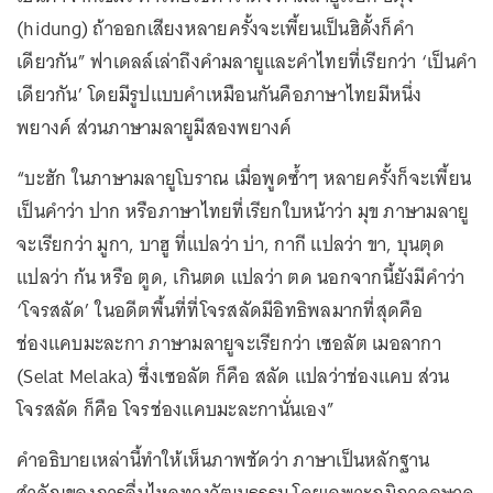
(hidung) ถ้าออกเสียงหลายครั้งจะเพี้ยนเป็นฮิดั้งก็คำ
เดียวกัน” ฟาเดลล์เล่าถึงคำมลายูและคำไทยที่เรียกว่า ‘เป็นคำ
เดียวกัน’ โดยมีรูปแบบคำเหมือนกันคือภาษาไทยมีหนึ่ง
พยางค์ ส่วนภาษามลายูมีสองพยางค์
“บะฮัก ในภาษามลายูโบราณ เมื่อพูดซ้ำๆ หลายครั้งก็จะเพี้ยน
เป็นคำว่า ปาก หรือภาษาไทยที่เรียกใบหน้าว่า มุข ภาษามลายู
จะเรียกว่า มูกา, บาฮู ที่แปลว่า บ่า, กากี แปลว่า ขา, บุนตุด
แปลว่า ก้น หรือ ตูด, เกินตด แปลว่า ตด นอกจากนี้ยังมีคำว่า
‘โจรสลัด’ ในอดีตพื้นที่ที่โจรสลัดมีอิทธิพลมากที่สุดคือ
ช่องแคบมะละกา ภาษามลายูจะเรียกว่า เซอลัต เมอลากา
(Selat Melaka) ซึ่งเซอลัต ก็คือ สลัด แปลว่าช่องแคบ ส่วน
โจรสลัด ก็คือ โจรช่องแคบมะละกานั่นเอง”
คำอธิบายเหล่านี้ทำให้เห็นภาพชัดว่า ภาษาเป็นหลักฐาน
สำคัญของการลื่นไหลทางวัฒนธรรม โดยเฉพาะภูมิภาคอุษาค