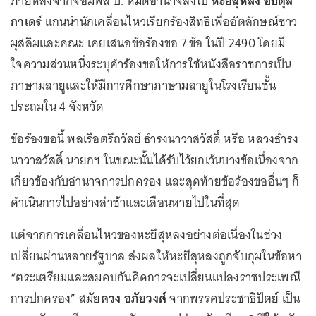
ภายหลังจากจอมพล ป. หมดอำนาจลงไป
หะยีสุหลง อับดุล
กาเดร์
แกนนำนักเคลื่อนไหวเรียกร้องสิทธิเพื่ออัตลักษณ์ชาว
มุสลิมและคณะ เคยเสนอข้อร้องขอ 7 ข้อ ในปี 2490 โดยมี
ใจความส่วนหนึ่งระบุคำร้องขอให้การใช้หนังสือราชการเป็น
ภาษามลายูและให้มีการศึกษาภาษามลายูในโรงเรียนชั้น
ประถมใน 4 จังหวัด
ข้อร้องขอนี้ พลเรือตรีถวัลย์ ธำรงนาวาสวัสดิ์ หรือ หลวงธำรง
นาวาสวัสดิ์ นายกฯ ในขณะนั้นได้รับไว้ยกเว้นบางข้อเนื่องจาก
เกี่ยวข้องกับอำนาจการปกครอง และสุดท้ายข้อร้องขออื่นๆ ก็
ดำเนินการไปอย่างล่าช้าและเลือนหายไปในที่สุด
แต่จากการเคลื่อนไหวของหะยีสุหลงอย่างต่อเนื่องในช่วง
เปลี่ยนผ่านหลายรัฐบาล ส่งผลให้หะยีสุหลงถูกจับกุมในข้อหา
“ตระเตรียมและสมคบกันคิดการจะเปลี่ยนแปลงราชประเพณี
การปกครอง” สมัย
ควง อภัยวงศ์
จากพรรคประชาธิปัตย์ เป็น