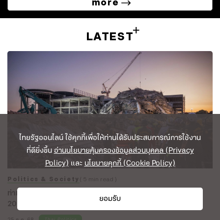
more
LATEST
ไทยรัฐออนไลน์ ใช้คุกกี้เพื่อให้ท่านได้รับประสบการณ์การใช้งาน
ที่ดียิ่งขึ้น
อ่านนโยบายคุ้มครองข้อมูลส่วนบุคคล (Privacy
Policy)
และ
นโยบายคุกกี้ (Cookie Policy)
Politics & Society
( 5 min read )
ท่ามกลางกระแสมากมายที่เข้ามาและผ่านไป นี่คือ 7 เรื่องของปี
ยอมรับ
2025 ที่เราไม่อยากให้ลืม
25 ธ.ค. 68
Thai Politics