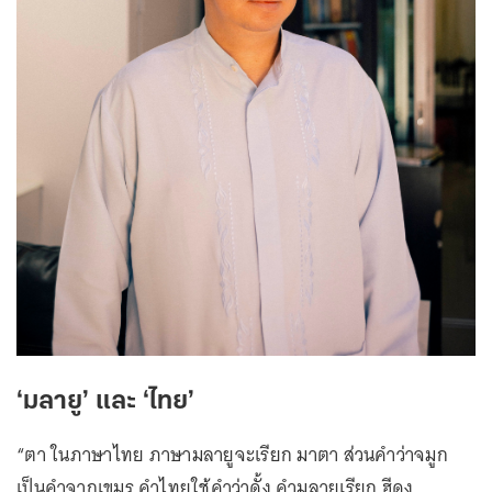
‘มลายู’ และ ‘ไทย’
“ตา ในภาษาไทย ภาษามลายูจะเรียก มาตา ส่วนคำว่าจมูก
เป็นคำจากเขมร คำไทยใช้คำว่าดั้ง คำมลายูเรียก ฮีดุง