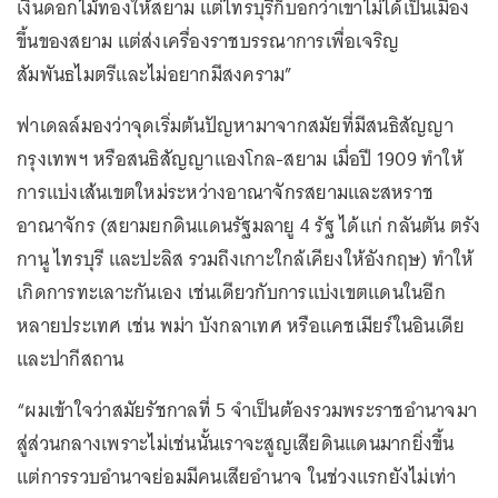
เงินดอกไม้ทองให้สยาม แต่ไทรบุรีก็บอกว่าเขาไม่ได้เป็นเมือง
ขึ้นของสยาม แต่ส่งเครื่องราชบรรณาการเพื่อเจริญ
สัมพันธไมตรีและไม่อยากมีสงคราม”
ฟาเดลล์มองว่าจุดเริ่มต้นปัญหามาจากสมัยที่มีสนธิสัญญา
กรุงเทพฯ หรือสนธิสัญญาแองโกล-สยาม เมื่อปี 1909 ทำให้
การแบ่งเส้นเขตใหม่ระหว่างอาณาจักรสยามและสหราช
อาณาจักร (สยามยกดินแดนรัฐมลายู 4 รัฐ ได้แก่ กลันตัน ตรัง
กานู ไทรบุรี และปะลิส รวมถึงเกาะใกล้เคียงให้อังกฤษ) ทำให้
เกิดการทะเลาะกันเอง เช่นเดียวกับการแบ่งเขตแดนในอีก
หลายประเทศ เช่น พม่า บังกลาเทศ หรือแคชเมียร์ในอินเดีย
และปากีสถาน
“ผมเข้าใจว่าสมัยรัชกาลที่ 5 จำเป็นต้องรวมพระราชอำนาจมา
สู่ส่วนกลางเพราะไม่เช่นนั้นเราจะสูญเสียดินแดนมากยิ่งขึ้น
แต่การรวบอำนาจย่อมมีคนเสียอำนาจ ในช่วงแรกยังไม่เท่า