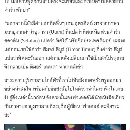
ใต้ เมื่อคำนี้พูดซ้ำหลายครั้งจะเพี้ยนและกร่อนคำไปคล้ายกับ
คำว่า พัทยา”
“นอกจากนี้ยังมีคำบอกทิศอื่นๆ เช่น อุตรดิตถ์ มาจากภาษา
มลายูจากคำว่าอูตารา (Utara) ที่แปลว่าทิศเหนือ ส่วนคำว่า
สลาตัน (Selatan) แปลว่า ทิศใต้ หรือชื่อประเทศติมอร์-เลสเต
แต่ก่อนเขาใช้คำว่า ติมอร์ ติมูร์ (Timor Timur) ซึ่งคำว่า ตีมูร์
แปลว่าทิศตะวันออก แต่ภายหลังเปลี่ยนมาใช้เป็นคำโปรตุเกส
จึงกลายเป็น ติมอร์-เลสเต” ฟาเดลล์เล่า
สาระความรู้มากมายใกล้ตัวที่เราไม่ทันสังเกตพรั่งพรูออกมา
อย่างน่าสนใจ พร้อมกับข้อสงสัยไปในตัวว่าทำไมเราจึงไม่เคย
รับรู้สิ่งเหล่านี้มาก่อน จังหวะนั้นเองฟาเดลล์ได้นำหนังสือเกี่ยว
กับภาษามลายูมากมายที่ระบุชื่อผู้เขียน ‘ฟาเดลล์ หะยีฮาระ
สะ’