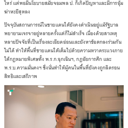
ไหร่ แต่พอมีนโยบายสมัยจอมพล ป. ก็เกิดปัญหาและมีการอุ้ม
ฆ่าหะยีสุหลง
ปัจจุบันสถานการณ์ในชายแดนใต้ยังคงดำเนินอยู่แม้รัฐบาล
พยายามเจรจาอยู่หลายครั้งแต่ก็ไม่สำเร็จ เนื่องด้วยสาเหตุ
หลายปัจจัยที่เป็นเรื่องละเอียดอ่อนและยังหาข้อตกลงร่วมกัน
ไม่ได้ ทำให้พื้นที่ชายแดนใต้เต็มไปด้วยความหวาดระแวงภาย
ใต้กฎหมายพิเศษทั้ง พ.ร.ก.ฉุกเฉินฯ, กฎอัยการศึก และ
พ.ร.บ.ความมั่นคงฯ ซึ่งนั่นทำให้ผู้คนในพื้นที่ยังคงถูกลิดรอน
สิทธิและเสรีภาพ