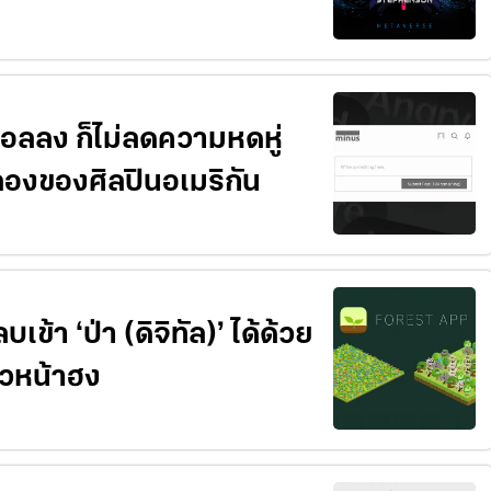
นิมอลลง ก็ไม่ลดความหดหู่
องของศิลปินอเมริกัน
ข้า ‘ป่า (ดิจิทัล)’ ได้ด้วย
ัวหน้าฮง