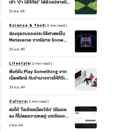
เข้า ‘ป่า (ดิจิทัล)’ ได้ด้วยปลายนิ้ว
...ตามวิถีทางแบบหัวหน้าฮง
21 ต.ค. 64
Science & Tech
( 2 min read )
ส่องจุดจบของประวัติศาสตร์ใน
Metaverse จากนิยาย Snow
Crash ของ นีล สตีเฟนสัน
22 ม.ค. 65
Lifestyle
( 2 min read )
ฟังก์ชัน Play Something จาก
เน็ตฟลิกซ์ กับอำนาจการให้ทีวีเล่น
อะไร (ก็ได้) ให้หน่อย
23 ก.ย. 64
Culture
( 2 min read )
ต่อให้ ‘โซเชียลเน็ตเวิร์ก’ มินิมอล
ลง ก็ไม่ลดความหดหู่ บทเรียนจาก
Minus งานทดลองของศิลปิน
2 พ.ย. 64
อเมริกัน