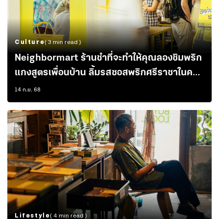
Culture
( 3 min read )
Neighbormart ร้านชำที่จะทำให้คุณลองชิมพริก
แกงสูตรเพื่อนบ้าน ลิ้มรสซอสพริกศรีราชาในครัว
เรือน และอุดหนุนกิจการร้านค้าเล็กๆ ในกรุงเทพ
14 ก.ย. 68
Lifestyle
( 4 min read )