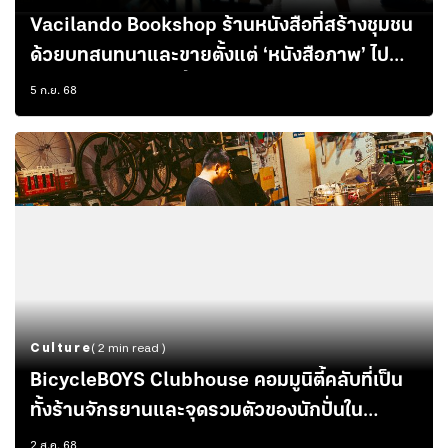
Vacilando Bookshop ร้านหนังสือที่สร้างชุมชน
ด้วยบทสนทนาและขายตั้งแต่ ‘หนังสือภาพ’ ไป
จนถึง ‘หนังสือแบบนี้ก็มีด้วย’
5 ก.ย. 68
Culture
( 2 min read )
BicycleBOYS Clubhouse คอมมูนิตี้คลับที่เป็น
ทั้งร้านจักรยานและจุดรวมตัวของนักปั่นใน
กรุงเทพฯ
2 ส.ค. 68