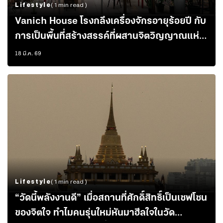
Lifestyle
( 1 min read )
Vanich House โรงกลึงเครื่องจักรอายุร้อยปี กับ
การเป็นพื้นที่สร้างสรรค์ที่ผสานจิตวิญญาณแห่ง
ครอบครัว
18 มี.ค. 69
Lifestyle
( 1 min read )
“วัดนี้พลังงานดี” เมื่อสถานที่ศักดิ์สิทธิ์เป็นเซฟโซน
ของจิตใจ ทำไมคนรุ่นใหม่หันมาฮีลใจในวัด