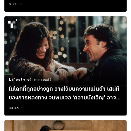
ถอดรหัสมวลพลังงานที่เราสัมผัสได้ ผ่านประสาท
6 มี.ค. 69
เทววิทยาและสถาปัตยกรรม
Lifestyle
( 1 min read )
ในโลกที่ทุกอย่างถูก วางไว้บนความแม่นยำ เสน่ห์
ของการหลงทาง จนพบเจอ ‘ความบังเอิญ’ อาจจะ
ค่อยๆ เลือนหายไป
30 ม.ค. 69