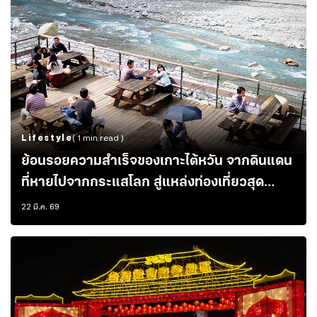
Lifestyle
( 1 min read )
ย้อนรอยความสำเร็จของเกาะไต้หวัน จากดินแดน
ที่หายไปจากกระแสโลก สู่แหล่งท่องเที่ยวสุด
คึกคักในตะวันออก
22 มี.ค. 69