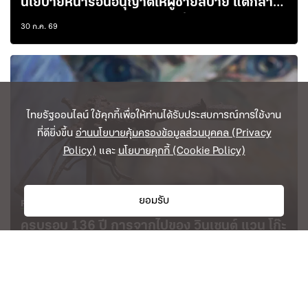
นโยบายหน้าร้อนอนุญาตให้ผู้ชายสบาย แต่กลาย
เป็นความอึดอัดของผู้หญิงในญี่ปุ่น
30 ก.ค. 69
ไทยรัฐออนไลน์ ใช้คุกกี้เพื่อให้ท่านได้รับประสบการณ์การใช้งาน
ที่ดียิ่งขึ้น
อ่านนโยบายคุ้มครองข้อมูลส่วนบุคคล (Privacy
Policy)
และ
นโยบายคุกกี้ (Cookie Policy)
ยอมรับ
Politics & Society
( 1 min read )
ครบรอบ 136 ปี การจากไปของ วินเซนต์ แวน โก๊ะ
เกิดอะไรขึ้นจริงๆ ในทุ่งข้าวสาลี เหตุการณ์อันน่า
สลดของศิลปินผู้น่าเศร้า
29 ก.ค. 69