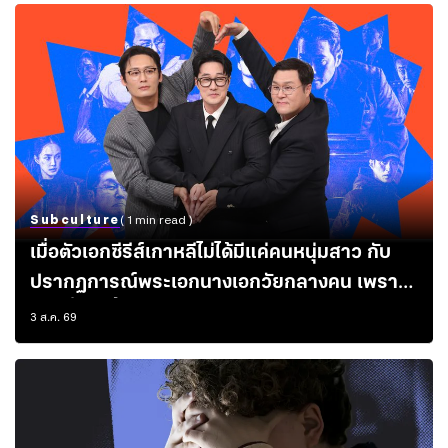
Subculture
( 1 min read )
เมื่อตัวเอกซีรีส์เกาหลีไม่ได้มีแค่คนหนุ่มสาว กับ
ปรากฏการณ์พระเอกนางเอกวัยกลางคน เพราะ
อายุที่มากขึ้นของนักแสดง ไม่ได้จำกัดอยู่แค่บทพ่อ
3 ส.ค. 69
แม่อีกต่อไป