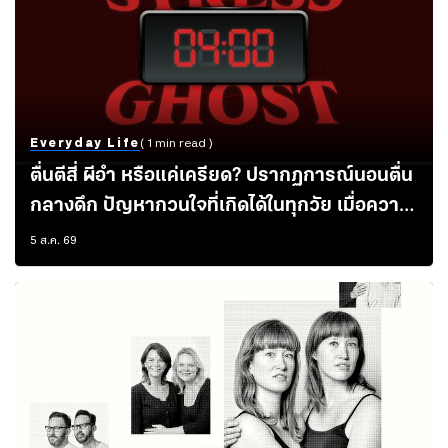
Everyday Life
( 1 min read )
ตื่นตีสี่ ผีอำ หรือแค่เครียด? ปรากฏการณ์นอนตื่น
กลางดึก ปัญหากวนใจที่เกิดได้ในทุกวัย เมื่อความ
คิดคาใจไหลรวมกันในคืนเดียว
5 ส.ค. 69