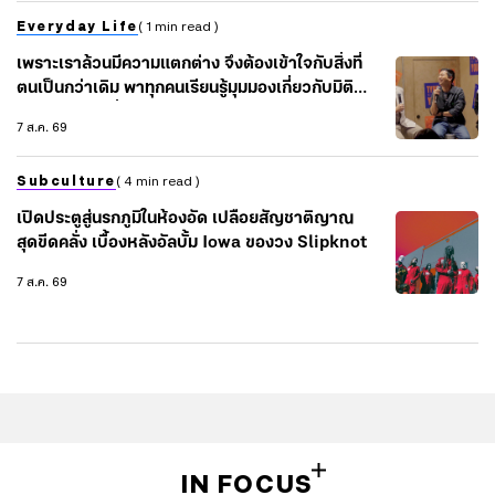
Everyday Life
( 1 min read )
เพราะเราล้วนมีความแตกต่าง จึงต้องเข้าใจกับสิ่งที่
ตนเป็นกว่าเดิม พาทุกคนเรียนรู้มุมมองเกี่ยวกับมิติ
ต่างๆ ในชีวิต ที่ไม่มีแค่ ‘ไทป์’ ไปกับ 3 Speakers ใน
7 ส.ค. 69
งาน TYPE TO MEET YOU
Subculture
( 4 min read )
เปิดประตูสู่นรกภูมิในห้องอัด เปลือยสัญชาติญาณ
สุดขีดคลั่ง เบื้องหลังอัลบั้ม Iowa ของวง Slipknot
7 ส.ค. 69
IN FOCUS