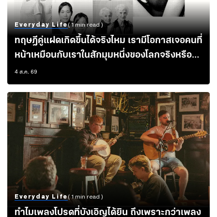
Everyday Life
( 1 min read )
ทฤษฎีคู่แฝดเกิดขึ้นได้จริงไหม เรามีโอกาสเจอคนที่
หน้าเหมือนกับเราในสักมุมหนึ่งของโลกจริงหรือ
เปล่า
4 ส.ค. 69
Everyday Life
( 1 min read )
ทำไมเพลงโปรดที่บังเอิญได้ยิน ถึงเพราะกว่าเพลง