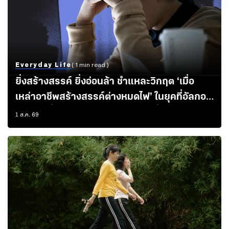
Everyday Life
( 1 min read )
ยิ่งสร้างสรรค์ ยิ่งอ่อนล้า ชำแหละวิกฤต ‘เมื่อ
เหล่าอาชีพสร้างสรรค์ต่างหมดไฟ’ ในยุคที่อัลกอริ
ทึมบีบให้ปั่นงานไว มากกว่าทำอะไรที่มีคุณค่าหรือ
1 ส.ค. 69
ความหมายต่อสังคม