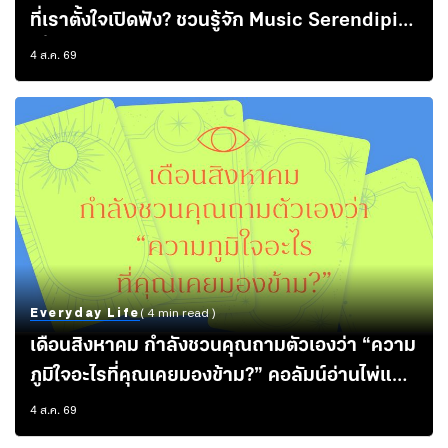
ที่เราตั้งใจเปิดฟัง? ชวนรู้จัก Music Serendipity
เมื่อความสุข เกิดจากความบังเอิญและการไม่คาด
4 ส.ค. 69
หวังใดๆ
Everyday Life
( 4 min read )
เดือนสิงหาคม กำลังชวนคุณถามตัวเองว่า “ความ
ภูมิใจอะไรที่คุณเคยมองข้าม?” คอลัมน์อ่านไพ่แบบ
ไม่ทำนายอนาคต แต่ชวนคุยกับความรู้สึกในใจ ว่า
4 ส.ค. 69
ไพ่อยากบอกอะไรคุณ