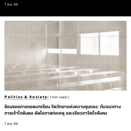
นำไปต่อยอดได้ ไปกับ เบลล์-เบญจรัตน์ และ อาร์-ปิยะ
7 ส.ค. 69
นุช ผู้เชี่ยวชาญ MBTI จากช่อง BeruArny Channel
Politics & Society
( 1 min read )
ย้อนรอยการถอดบทเรียน จิตวิทยาแห่งความรุนแรง: กับแนวทาง
การเข้าใจต้นตอ ตัดโอกาสก่อเหตุ และเยียวยาจิตใจสังคม
7 ส.ค. 69