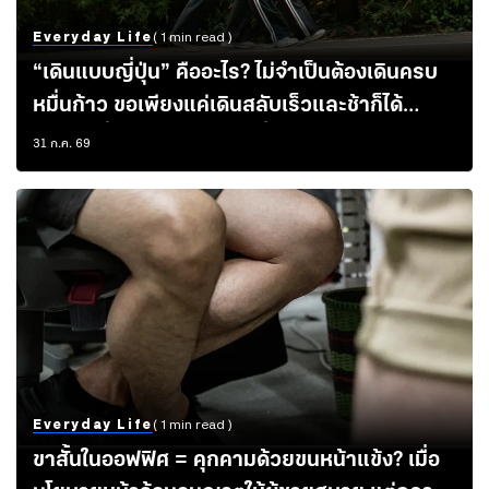
Everyday Life
( 1 min read )
“เดินแบบญี่ปุ่น” คืออะไร? ไม่จำเป็นต้องเดินครบ
หมื่นก้าว ขอเพียงแค่เดินสลับเร็วและช้าก็ได้
สุขภาพที่ดีมากกว่าแค่เดินทั่วไป
31 ก.ค. 69
Everyday Life
( 1 min read )
ขาสั้นในออฟฟิศ = คุกคามด้วยขนหน้าแข้ง? เมื่อ