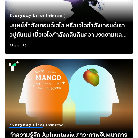
Everyday Life
( 1 min read )
มนุษย์กำลังเทรนด์เอไอ หรือเอไอกำลังเทรนด์เรา
อยู่กันแน่ เมื่อเอไอกำลังกลืนกินความงดงามและ
หลากหลายทางภาษา จนมนุษย์อาจเข้าใจโลก และ
28 เม.ย. 69
มีขอบเขตความคิดที่แคบลง
Everyday Life
( 1 min read )
ทำความรู้จัก Aphantasia ภาวะภาพจินตนาการ