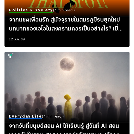
Politics & Society
( 1 min read )
จากแชตเพื่อนรัก สู่มัจจุราชในสมรภูมิรบยุคใหม่
บทบาทของเอไอในสงครามควรเป็นอย่างไร? เมื่อ
สหรัฐฯใช้ล็อกเป้าหมาย ทำลาย 1,000 จุดใน 24
12 มี.ค. 69
ชม.
Everyday Life
( 1 min read )
จากวันที่มนุษย์สอน AI ให้เรียนรู้ สู่วันที่ AI สอน