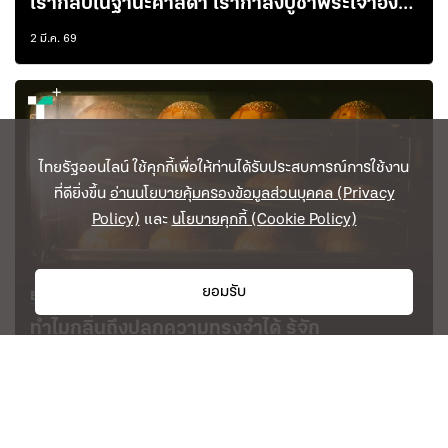
เรากลับในฐานะศาสดา เรากำลังบูชาพระเจ้าองค์
ใหม่ หรือกำลังกราบภาพสะท้อนของตัวเอง?
2 มี.ค. 69
ไทยรัฐออนไลน์ ใช้คุกกี้เพื่อให้ท่านได้รับประสบการณ์การใช้งาน
ที่ดียิ่งขึ้น
อ่านนโยบายคุ้มครองข้อมูลส่วนบุคคล (Privacy
Policy)
และ
นโยบายคุกกี้ (Cookie Policy)
ยอมรับ
Everyday Life
( 1 min read )
ทำไมกลิ่นถึงปลุกความทรงจำได้ รู้จัก
ปรากฏการณ์ Proustian Moment เมื่อกลิ่นพา
วันเวลาแห่งอดีตกลับมาอีกครั้ง
25 ก.พ. 69