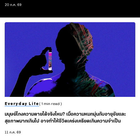
เรื่องราวเบื้องหลังที่หลายคนไม่เคยรู้ และบทสรุป…ถ้า
20 ก.ค. 69
นาซาพาพวกเขากลับมาไม่ได้?
Everyday Life
( 1 min read )
มนุษย์โกงความตายได้จริงไหม? เมื่อความหมกมุ่นกับอายุขัยและ
สุขภาพมากเกินไป อาจทำให้ชีวิตเคร่งเครียดเกินความจำเป็น
11 ก.ค. 69