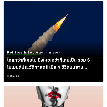
Politics & Society
( 1 min read )
ไกลกว่าที่เคยไป ยิ่งใหญ่กว่าที่เคยเป็น รวม 6
โมเมนต์ประวัติศาสตร์ เมื่อ 4 ชีวิตบนยาน
Artemis II พามนุษยชาติก้าวสู่ห้วงอวกาศที่
8 เม.ย. 69
งดงาม