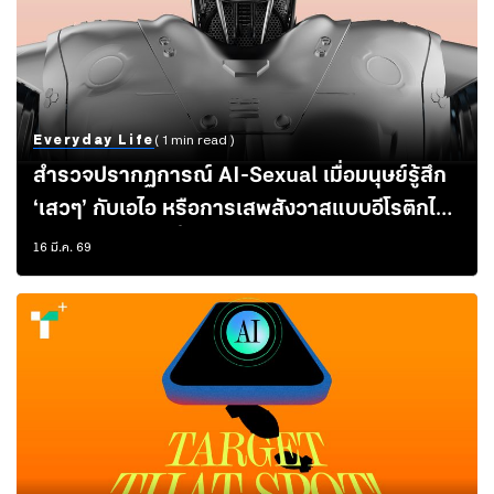
Everyday Life
( 1 min read )
สำรวจปรากฏการณ์ AI-Sexual เมื่อมนุษย์รู้สึก
‘เสวๆ’ กับเอไอ หรือการเสพสังวาสแบบอีโรติกไซ
ไฟ ได้กลายเป็นเรื่องปกติในปัจจุบัน?
16 มี.ค. 69