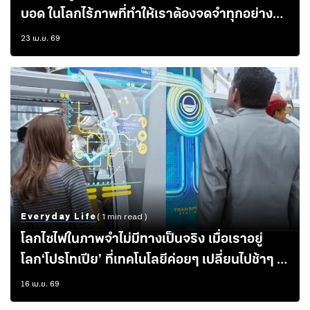
บอด ในโลกไร้ภาพที่ทำให้เราต้องจดจำทุกอย่าง
เป็นชุดข้อมูลและตรรกะ
23 เม.ย. 69
Everyday Life
( 1 min read )
โลกไซไฟในภาพจำไม่มีทางเป็นจริง เมื่อเราอยู่
โลก‘โปรโทเปีย’ ที่เทคโนโลยีค่อยๆ เปลี่ยนไปช้าๆ ไม่
หวือหวา และถูกปรับตามพฤติกรรมมนุษย์
16 เม.ย. 69