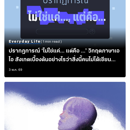
Everyday Life
( 1 min read )
ปรากฏการณ์ ‘ไม่ใช่แค่… แต่คือ …’ วิกฤตภาษาเอ
ไอ สังเกตเบื้องต้นอย่างไรว่าสิ่งนี้คนไม่ได้เขียน
แล้วจะทำอย่างไรให้ความเป็นมนุษย์ยังคงอยู่ในตัว
3 พ.ค. 69
อักษร