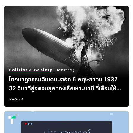
Politics & Society
( 1 min read )
โศกนาฏกรรมฮินเดนบวร์ก 6 พฤษภาคม 1937
32 วินาทีสู่จุดจบยุคทองเรือเหาะนาซี ที่เตือนให้
มนุษยชาติคำนึงถึงความเปราะบาง ภายใต้
5 พ.ค. 69
โครงสร้างที่ดูก้าวหน้าและงดงาม