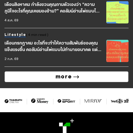
เดือนสิงหาคม กำลังชวนคุณถามตัวเองว่า “ความ
ภูมิใจอะไรที่คุณเคยมองข้าม?” คอลัมน์อ่านไพ่แบบไม่
ทำนายอนาคต แต่ชวนคุยกับความรู้สึกในใจ ว่าไพ่
4 ส.ค. 69
อยากบอกอะไรคุณ
Lifestyle
( 4 min read )
เดือนกรกฎาคม อะไรที่จะทำให้ความสัมพันธ์ของคุณ
แข็งแรงขึ้น คอลัมน์อ่านไพ่แบบไม่ทำนายอนาคต แต่
ชวนคุยกับความรู้สึกในใจ ว่าไพ่อยากบอกอะไรคุณ
2 ก.ค. 69
more