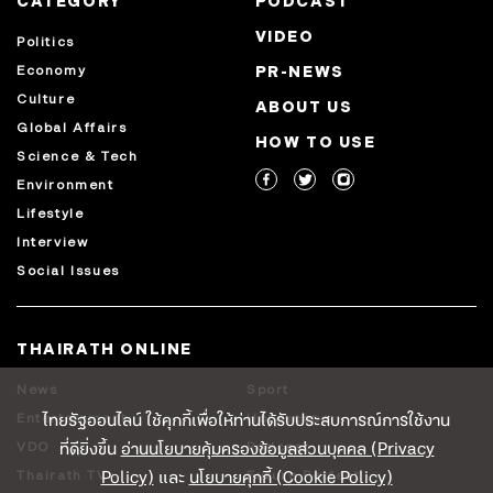
CATEGORY
PODCAST
VIDEO
Politics
Economy
PR-NEWS
Culture
ABOUT US
Global Affairs
HOW TO USE
Science & Tech
Environment
Lifestyle
Interview
Social Issues
THAIRATH ONLINE
News
Sport
ไทยรัฐออนไลน์ ใช้คุกกี้เพื่อให้ท่านได้รับประสบการณ์การใช้งาน
Entertainment
Horoscope
ที่ดียิ่งขึ้น
อ่านนโยบายคุ้มครองข้อมูลส่วนบุคคล (Privacy
VDO
Podcast
Policy)
และ
นโยบายคุกกี้ (Cookie Policy)
Thairath TV
Future Perfect