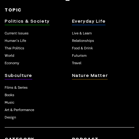
TOPIC
Politics & Society
Everyday Life
Current Issues
Live & Learn
Human’s Life
Relationships
Thai Politics
Food & Drink
World
Futurism
Economy
Travel
Subculture
Nature Matter
Films & Series
Books
Music
Art & Performance
Design