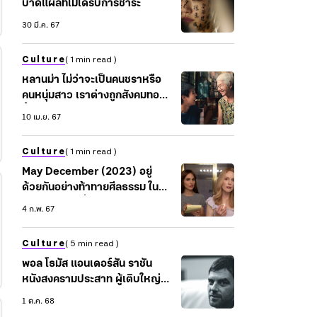
บาดแผลที่ไม่ได้รับการชำระ
30 มี.ค. 67
Culture
( 1 min read )
หลานม่า ไม่ว่าจะเป็นคนชราหรือ
คนหนุ่มสาว เราต่างถูกสังคมทอด
ทิ้ง
10 เม.ย. 67
Culture
( 1 min read )
May December (2023) อยู่
ด้วยกันอย่างท้าทายศีลธรรม ใน
ความสัมพันธ์ที่ผิดกฎหมาย
4 ก.พ. 67
Culture
( 5 min read )
พอล โธมัส แอนเดอร์สัน ราชัน
หนังสงครามประสาท ผู้เติบใหญ่
จากคลังหนังโป๊
1 ต.ค. 68