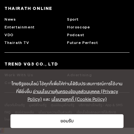
THAIRATH ONLINE
News
Sport
Entertainment
Horoscope
VDO
Podcast
Thairath TV
Future Perfect
TREND VG3 CO., LTD
Work With Us
Advertising
ไทยรัฐออนไลน์ ใช้คุกกี้เพื่อให้ท่านได้รับประสบการณ์การใช้งาน
Contact Us
ที่ดียิ่งขึ้น
อ่านนโยบายคุ้มครองข้อมูลส่วนบุคคล (Privacy
Policy)
และ
นโยบายคุกกี้ (Cookie Policy)
เกี่ยวกับไทยรัฐ
มูลนิธิไทยรัฐ
ศูนย์ข้อมูลไทยรัฐ
บริการข่าวไทยรัฐ - App & SMS
FAQ
ศูนย์ช่วยเหลือ
นโยบายความเป็นส่วนตัว
เงื่อนไขข้อตกลงการใช้บริการ
ไทยรัฐโลจิสติคส์
ยอมรับ