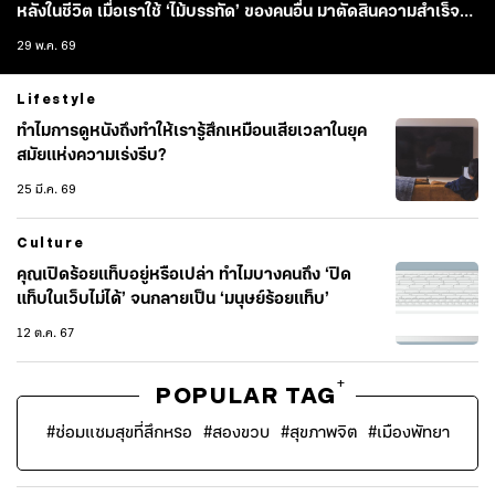
หลังในชีวิต เมื่อเราใช้ ‘ไม้บรรทัด’ ของคนอื่น มาตัดสินความสำเร็จ
ของตัวเอง
29 พ.ค. 69
Lifestyle
ทำไมการดูหนังถึงทำให้เรารู้สึกเหมือนเสียเวลาในยุค
สมัยแห่งความเร่งรีบ?
25 มี.ค. 69
Culture
คุณเปิดร้อยแท็บอยู่หรือเปล่า ทำไมบางคนถึง ‘ปิด
แท็บในเว็บไม่ได้’ จนกลายเป็น ‘มนุษย์ร้อยแท็บ’
12 ต.ค. 67
+
POPULAR TAG
#
ซ่อมแซมสุขที่สึกหรอ
#
สองขวบ
#
สุขภาพจิต
#
เมืองพัทยา