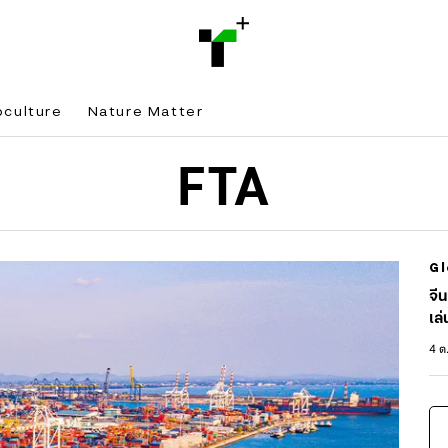
bculture
Nature Matter
FTA
Gl
จี
เล่
อเ
4 ต