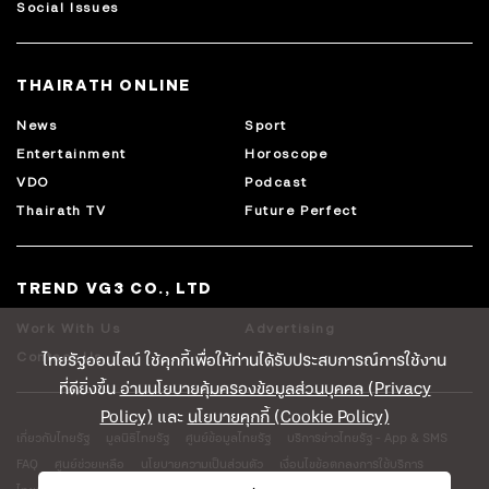
Social Issues
THAIRATH ONLINE
News
Sport
Entertainment
Horoscope
VDO
Podcast
Thairath TV
Future Perfect
TREND VG3 CO., LTD
Work With Us
Advertising
ไทยรัฐออนไลน์ ใช้คุกกี้เพื่อให้ท่านได้รับประสบการณ์การใช้งาน
Contact Us
ที่ดียิ่งขึ้น
อ่านนโยบายคุ้มครองข้อมูลส่วนบุคคล (Privacy
Policy)
และ
นโยบายคุกกี้ (Cookie Policy)
เกี่ยวกับไทยรัฐ
มูลนิธิไทยรัฐ
ศูนย์ข้อมูลไทยรัฐ
บริการข่าวไทยรัฐ - App & SMS
FAQ
ศูนย์ช่วยเหลือ
นโยบายความเป็นส่วนตัว
เงื่อนไขข้อตกลงการใช้บริการ