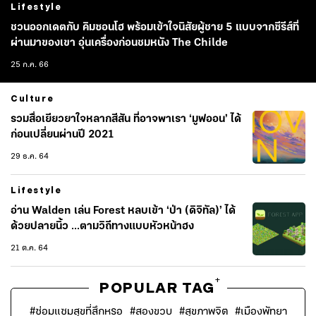
Lifestyle
ชวนออกเดตกับ คิมซอนโฮ พร้อมเข้าใจนิสัยผู้ชาย 5 แบบจากซีรีส์ที่
ผ่านมาของเขา อุ่นเครื่องก่อนชมหนัง The Childe
25 ก.ค. 66
Culture
รวมสื่อเยียวยาใจหลากสีสัน ที่อาจพาเรา ‘มูฟออน’ ได้
ก่อนเปลี่ยนผ่านปี 2021
29 ธ.ค. 64
Lifestyle
อ่าน Walden เล่น Forest หลบเข้า ‘ป่า (ดิจิทัล)’ ได้
ด้วยปลายนิ้ว ...ตามวิถีทางแบบหัวหน้าฮง
21 ต.ค. 64
+
POPULAR TAG
#
ซ่อมแซมสุขที่สึกหรอ
#
สองขวบ
#
สุขภาพจิต
#
เมืองพัทยา