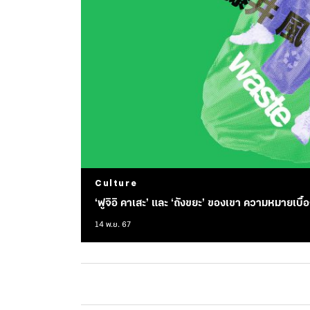
Culture
‘ฟูจิอิ คาเสะ’ และ ‘ถังขยะ’ ของเขา ความหมายเบื
14 พ.ย. 67