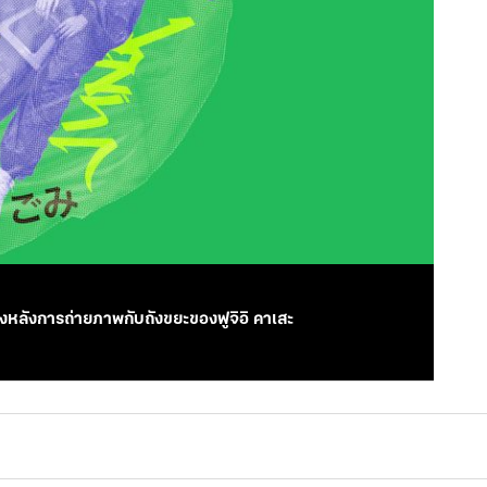
้องหลังการถ่ายภาพกับถังขยะของฟูจิอิ คาเสะ