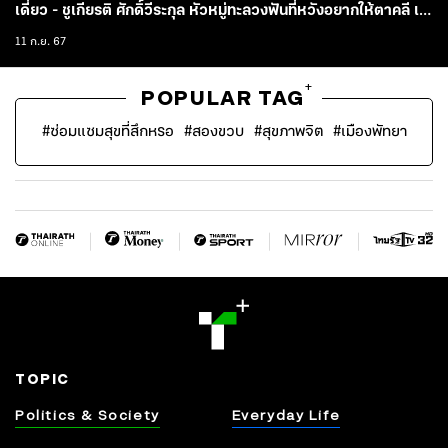
เดี่ยว - ชูเกียรติ ศักดิ์วีระกุล หัวหมู่ทะลวงฟันที่หวังอยากให้ตาคลี เจ
เนซิส ปักธงภาพยนตร์ไซไฟไทยในตลาดโลก
11 ก.ย. 67
+
POPULAR TAG
#
ซ่อมแซมสุขที่สึกหรอ
#
สองขวบ
#
สุขภาพจิต
#
เมืองพัทยา
TOPIC
Politics & Society
Everyday Life