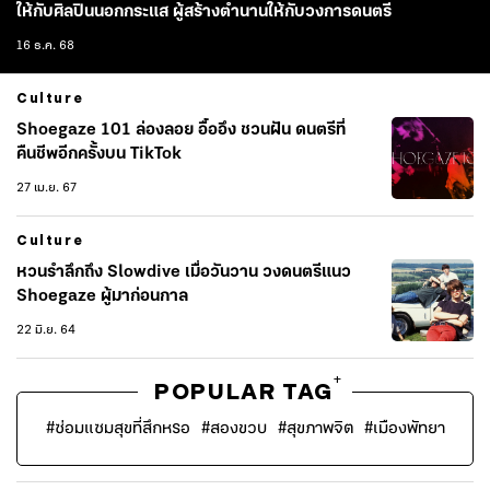
ให้กับศิลปินนอกกระแส ผู้สร้างตำนานให้กับวงการดนตรี
16 ธ.ค. 68
Culture
Shoegaze 101 ล่องลอย อื้ออึง ชวนฝัน ดนตรีที่
คืนชีพอีกครั้งบน TikTok
27 เม.ย. 67
Culture
หวนรำลึกถึง Slowdive เมื่อวันวาน วงดนตรีแนว
Shoegaze ผู้มาก่อนกาล
22 มิ.ย. 64
+
POPULAR TAG
#
ซ่อมแซมสุขที่สึกหรอ
#
สองขวบ
#
สุขภาพจิต
#
เมืองพัทยา