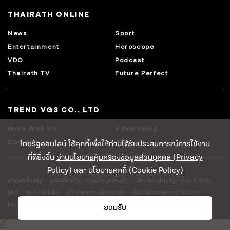
THAIRATH ONLINE
News
Sport
Entertainment
Horoscope
VDO
Podcast
Thairath TV
Future Perfect
TREND VG3 CO., LTD
Work With Us
Advertising
ไทยรัฐออนไลน์ ใช้คุกกี้เพื่อให้ท่านได้รับประสบการณ์การใช้งาน
Contact Us
ที่ดียิ่งขึ้น
อ่านนโยบายคุ้มครองข้อมูลส่วนบุคคล (Privacy
Policy)
และ
นโยบายคุกกี้ (Cookie Policy)
เกี่ยวกับไทยรัฐ
มูลนิธิไทยรัฐ
ศูนย์ข้อมูลไทยรัฐ
บริการข่าวไทยรัฐ - App & SMS
FAQ
ศูนย์ช่วยเหลือ
นโยบายความเป็นส่วนตัว
เงื่อนไขข้อตกลงการใช้บริการ
ไทยรัฐโลจิสติคส์
ยอมรับ