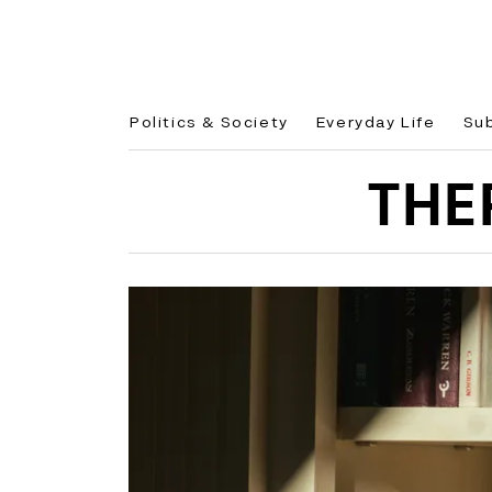
Politics & Society
Everyday Life
Su
THE