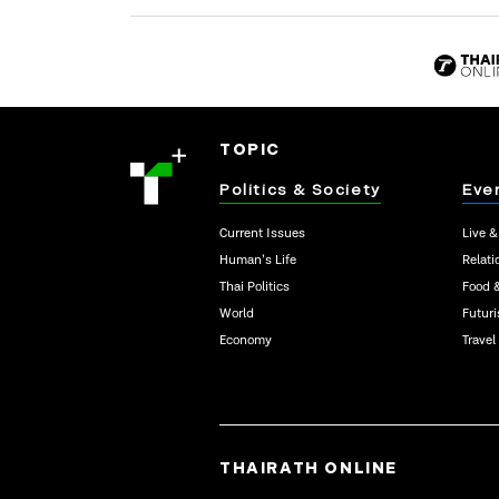
TOPIC
Politics & Society
Eve
Current Issues
Live &
Human’s Life
Relati
Thai Politics
Food 
World
Futur
Economy
Travel
THAIRATH ONLINE