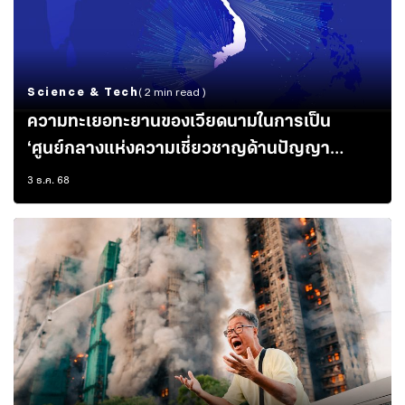
Science & Tech
( 2 min read )
ความทะเยอทะยานของเวียดนามในการเป็น
‘ศูนย์กลางแห่งความเชี่ยวชาญด้านปัญญา
ประดิษฐ์ของเอเชียแปซิฟิก’
3 ธ.ค. 68