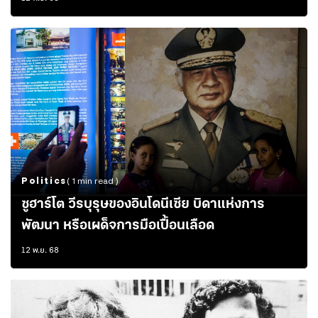
Politics
( 1 min read )
ซูฮาร์โต วีรบุรุษของอินโดนีเซีย บิดาแห่งการ
พัฒนา หรือเผด็จการมือเปื้อนเลือด
12 พ.ย. 68