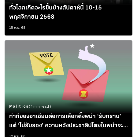
ทั่วโลกเกิดอะไรขึ้นบ้างสัปดาห์นี้ 10-15
พฤศจิกายน 2568
15 พ.ย. 68
Politics
( 1 min read )
ท่าทีของอาเซียนต่อการเลือกตั้งพม่า ‘รับทราบ’
แต่ ‘ไม่รับรอง’ ความหวังประชาธิปไตยในพม่าจะ
เกิดขึ้นได้อย่างไร
12 พ.ย. 68