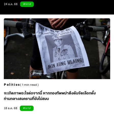
ความรุนแรงชายแดนไทย-กัมพูชา
24 ธ.ค. 68
World
Politics
( 1 min read )
จะเกิดภาพอะไรต่อจากนี้ หากกองทัพพม่าดึงดันจัดเลือกตั้ง
ท่ามกลางสงครามที่ยังไม่สงบ
18 ธ.ค. 68
World