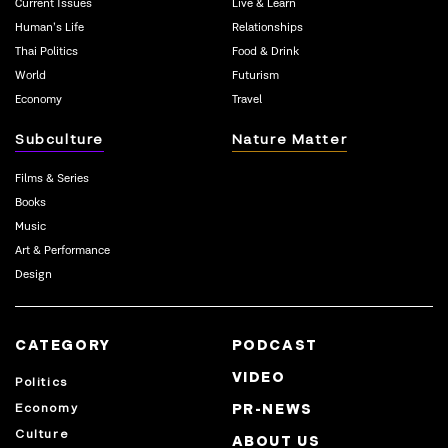
Current Issues
Live & Learn
Human’s Life
Relationships
Thai Politics
Food & Drink
World
Futurism
Economy
Travel
Subculture
Nature Matter
Films & Series
Books
Music
Art & Performance
Design
CATEGORY
PODCAST
VIDEO
Politics
Economy
PR-NEWS
Culture
ABOUT US