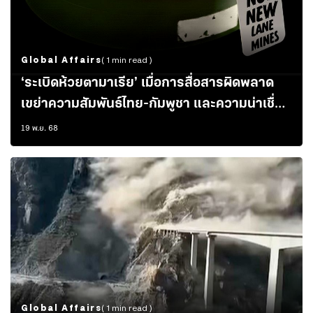
Global Affairs
( 1 min read )
‘ระเบิดห้วยตามาเรีย’ เมื่อการสื่อสารผิดพลาด
เขย่าความสัมพันธ์ไทย-กัมพูชา และความน่าเชื่อ
ถืออาเซียน
19 พ.ย. 68
Global Affairs
( 1 min read )