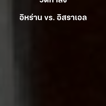
วัดกำลัง
อิหร่าน vs. อิสราเอล