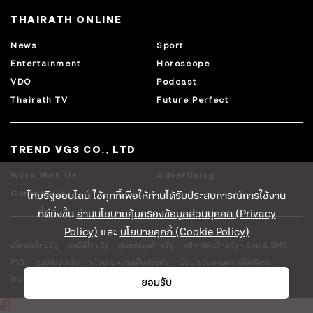
THAIRATH ONLINE
News
Sport
Entertainment
Horoscope
VDO
Podcast
Thairath TV
Future Perfect
TREND VG3 CO., LTD
Work With Us
Advertising
ไทยรัฐออนไลน์ ใช้คุกกี้เพื่อให้ท่านได้รับประสบการณ์การใช้งาน
Contact Us
ที่ดียิ่งขึ้น
อ่านนโยบายคุ้มครองข้อมูลส่วนบุคคล (Privacy
Policy)
และ
นโยบายคุกกี้ (Cookie Policy)
เกี่ยวกับไทยรัฐ
มูลนิธิไทยรัฐ
ศูนย์ข้อมูลไทยรัฐ
บริการข่าวไทยรัฐ - App & SMS
FAQ
ศูนย์ช่วยเหลือ
นโยบายความเป็นส่วนตัว
เงื่อนไขข้อตกลงการใช้บริการ
ไทยรัฐโลจิสติคส์
ยอมรับ