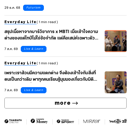
29 ธ.ค. 68
Futurism
Everyday Life
( 1 min read )
สรุปเนื้อหาจากบาร์วิชาการ x MBTI เมื่อเข้าใจความ
ต่างของแต่ไทป์ไม่ใช่ข้อจำกัด แต่คือเสน่ห์เฉพาะตัวที่
นำไปต่อยอดได้ ไปกับ เบลล์-เบญจรัตน์ และ อาร์-ปิยะ
7 ส.ค. 69
Live & Learn
นุช ผู้เชี่ยวชาญ MBTI จากช่อง BeruArny
Channel
Everyday Life
( 1 min read )
เพราะเราล้วนมีความแตกต่าง จึงต้องเข้าใจกับสิ่งที่
ตนเป็นกว่าเดิม พาทุกคนเรียนรู้มุมมองเกี่ยวกับมิติ
ต่างๆ ในชีวิต ที่ไม่มีแค่ ‘ไทป์’ ไปกับ 3 Speakers ใน
7 ส.ค. 69
Live & Learn
งาน TYPE TO MEET YOU
more