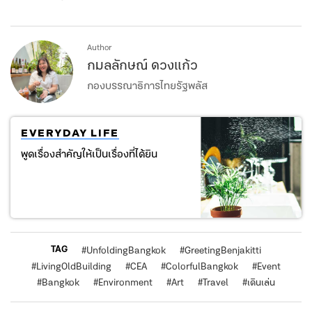
Author
กมลลักษณ์ ดวงแก้ว
กองบรรณาธิการไทยรัฐพลัส
EVERYDAY LIFE
พูดเรื่องสำคัญให้เป็นเรื่องที่ได้ยิน
TAG
#
UnfoldingBangkok
#
GreetingBenjakitti
#
LivingOldBuilding
#
CEA
#
ColorfulBangkok
#
Event
#
Bangkok
#
Environment
#
Art
#
Travel
#
เดินเล่น