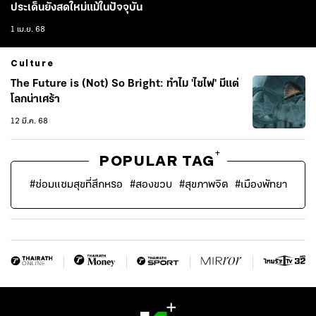
ประเด็นยังสดใหม่แม้ในปัจจุบัน
1 เม.ย. 68
Culture
The Future is (Not) So Bright: ทำไม 'ไซไฟ' มีแต่
โลกน่าเศร้า
12 มี.ค. 68
+
POPULAR TAG
#
ซ่อมแซมสุขที่สึกหรอ
#
สองขวบ
#
สุขภาพจิต
#
เมืองพัทยา