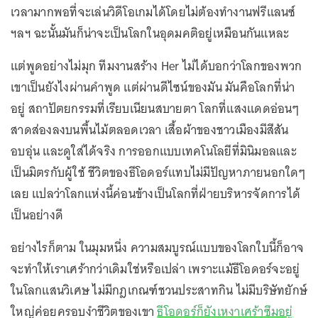
เวลามากพอที่จะเล่นวิดีโอเกมได้โดยไม่ต้องทำงานฟรีแลนซ์
ฯลฯ ฉะนั้นมันก็น่าจะเป็นโลกในอุดมคติอยู่เหมือนกันแหละ
แต่พูดอย่างไม่มุก ทีมงานสร้าง Her ไม่ได้บอกว่าโลกของพวก
เขาเป็นยังไงผ่านคำพูด แต่ผ่านดีไซน์ของมัน มันคือโลกที่น่า
อยู่ สถาปัตยกรรมที่เรียบเนียนสบายตา โลกที่แสงแดดอ่อนๆ
สาดส่องลงบนพื้นไม้ตลอดเวลา เสื้อผ้าของชาวเมืองมีสีสัน
อบอุ่น และดูใส่ได้จริง การออกแบบเทคโนโลยีที่มินิมอลและ
เป็นมิตรกับผู้ใช้ ชีวิตของธีโอดอร์แทบไม่มีปัญหาภายนอกใดๆ
เลย แปลว่าโลกแห่งนี้ค่อนข้างเป็นโลกที่ฝ่ายบริหารจัดการได้
เป็นอย่างดี
อย่างไรก็ตาม ในมุมหนึ่ง ความสมบูรณ์แบบของโลกใบนี้ก็อาจ
จะทำให้เราเศร้ากว่าเดิมใช่หรือเปล่า เพราะแม้ธีโอดอร์จะอยู่
ในโลกแสนวิเศษ ไม่มีกฎเกณฑ์ชวนประสาทกิน ไม่มีบริษัทยักษ์
ใหญ่ค่อยครอบงำชีวิตของเขา
ธีโอดอร์ก็ยังเหงาเศร้าซึมอยู่