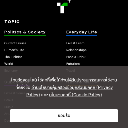
TOPIC
Politics & Society
Everyday Life
Current Issues
Live & Learn
Human’s Life
Relationships
Thai Politics
Food & Drink
World
Futurism
Economy
Travel
ไทยรัฐออนไลน์ ใช้คุกกี้เพื่อให้ท่านได้รับประสบการณ์การใช้งาน
Subculture
Nature Matter
ที่ดียิ่งขึ้น
อ่านนโยบายคุ้มครองข้อมูลส่วนบุคคล (Privacy
Films & Series
Policy)
และ
นโยบายคุกกี้ (Cookie Policy)
Books
Music
Art & Performance
ยอมรับ
Design