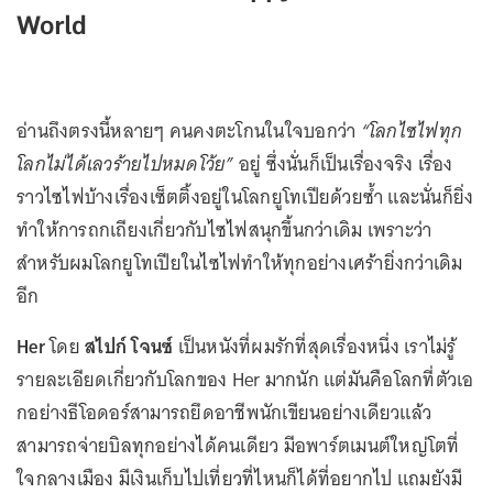
World
อ่านถึงตรงนี้หลายๆ คนคงตะโกนในใจบอกว่า
“โลกไซไฟทุก
โลกไม่ได้เลวร้ายไปหมดโว้ย”
อยู่ ซึ่งนั่นก็เป็นเรื่องจริง เรื่อง
ราวไซไฟบ้างเรื่องเซ็ตติ้งอยู่ในโลกยูโทเปียด้วยซ้ำ และนั่นก็ยิ่ง
ทำให้การถกเถียงเกี่ยวกับไซไฟสนุกขึ้นกว่าเดิม เพราะว่า
สำหรับผมโลกยูโทเปียในไซไฟทำให้ทุกอย่างเศร้ายิ่งกว่าเดิม
อีก
Her
โดย
สไปก์ โจนซ์
เป็นหนังที่ผมรักที่สุดเรื่องหนึ่ง เราไม่รู้
รายละเอียดเกี่ยวกับโลกของ Her มากนัก แต่มันคือโลกที่ตัวเอ
กอย่างธีโอดอร์สามารถยึดอาชีพนักเขียนอย่างเดียวแล้ว
สามารถจ่ายบิลทุกอย่างได้คนเดียว มีอพาร์ตเมนต์ใหญ่โตที่
ใจกลางเมือง มีเงินเก็บไปเที่ยวที่ไหนก็ได้ที่อยากไป แถมยังมี