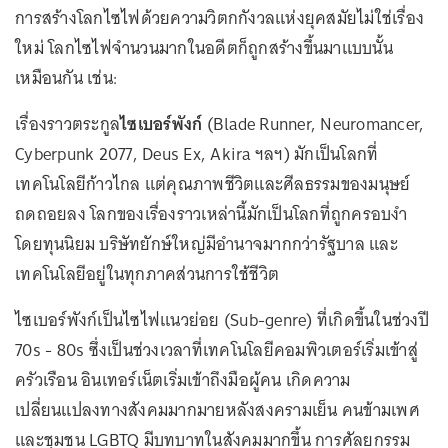
การสร้างโลกไซไฟด้วยความวิตกกังวลแห่งยุคสมัยไม่ใช่เรื่อง
ใหม่ โลกไซไฟจำนวนมากในอดีตก็ถูกสร้างขึ้นมาแบบนั้น
เหมือนกัน เช่น:
เรื่องราวตระกูล
ไซเบอร์พังก์
(Blade Runner, Neuromancer,
Cyberpunk 2077, Deus Ex, Akira ฯลฯ) มักเป็นโลกที่
เทคโนโลยีก้าวไกล แต่คุณภาพชีวิตและศีลธรรมของมนุษย์
ถดถอยลง โลกของเรื่องราวเหล่านี้มักเป็นโลกที่ถูกครอบงำ
โดยทุนนิยม บริษัทยักษ์ใหญ่มีอำนาจมากกว่ารัฐบาล และ
เทคโนโลยีอยู่ในทุกภาคส่วนการใช้ชีวิต
ไซเบอร์พังก์เป็นไซไฟแนวย่อย (Sub-genre) ที่เกิดขึ้นในช่วงปี
70s - 80s ซึ่งเป็นช่วงเวลาที่เทคโนโลยีคอมพิวเตอร์เริ่มเข้าสู่
ครัวเรือน อินเทอร์เน็ตเริ่มเข้าถึงมือผู้คน เกิดความ
เปลี่ยนแปลงทางสังคมมากมายหลังสงครามเย็น คนข้ามเพศ
และชุมชน LGBTQ มีบทบาทในสังคมมากขึ้น การศัลยกรรม