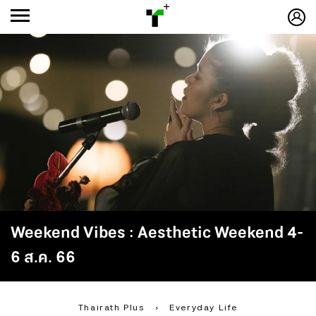
ก
ก
+
-ก
Weekend Vibes : Aesthetic Weekend 4-
6 ส.ค. 66
Thairath Plus
›
Everyday Life