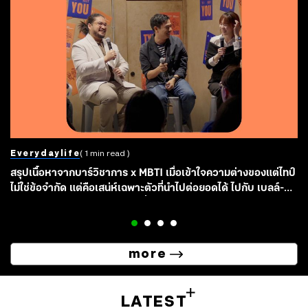
Everydaylife
( 1 min read )
สรุปเนื้อหาจากบาร์วิชาการ x MBTI เมื่อเข้าใจความต่างของแต่ไทป์
ไม่ใช่ข้อจำกัด แต่คือเสน่ห์เฉพาะตัวที่นำไปต่อยอดได้ ไปกับ เบลล์-
เบญจรัตน์ และ อาร์-ปิยะนุช ผู้เชี่ยวชาญ MBTI จากช่อง BeruArny
Channel
more
LATEST