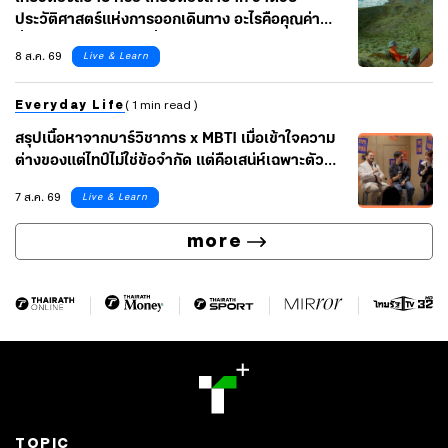
ประวัติศาสตร์แห่งการออกเดินทาง อะไรคือคุณค่า
ที่แท้จริงของการท่องเที่ยว
8 ส.ค. 69
Live & Learn
Everyday Life
( 1 min read )
สรุปเนื้อหาจากบาร์วิชาการ x MBTI เมื่อเข้าใจความ
ต่างของแต่ไทป์ไม่ใช่ข้อจำกัด แต่คือเสน่ห์เฉพาะตัวที่
นำไปต่อยอดได้ ไปกับ เบลล์-เบญจรัตน์ และ อาร์-ปิยะ
7 ส.ค. 69
Live & Learn
นุช ผู้เชี่ยวชาญ MBTI จากช่อง BeruArny
Channel
more
TOPIC