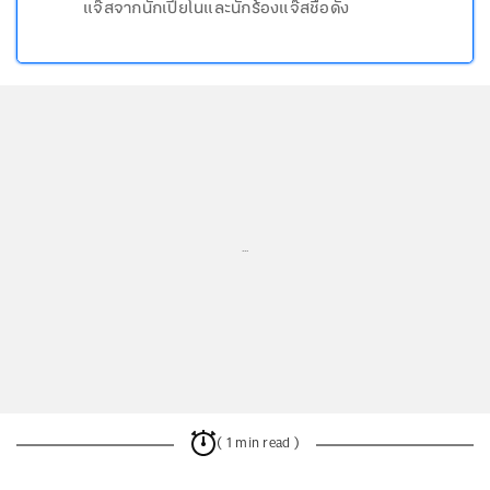
แจ๊สจากนักเปียโนและนักร้องแจ๊สชื่อดัง
...
( 1 min read )