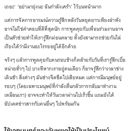
เถอะ’ ‘อย่ามายุ่งนะ ฉันกำลังเศร้า’ ไว้บนหน้าผาก
แต่การจัดการอารมณ์ความรู้สึกหลังวันหยุดยาวเพียงลำพัง
อาจไม่ใช่คำตอบที่ดีที่สุดนัก การพูดคุยกับเพื่อนร่วมงานอาจ
เป็นตัวช่วยทำให้เรารู้สึกผ่อนคลาย ทั้งยังสามารถช่วยกันไล่
เรียงได้ว่ามีงานอะไรรออยู่ได้อีกด้วย
จริงๆ แล้วการพูดคุยกับคนรอบข้างก็คล้ายกับวันที่เรารู้สึกเบื่อ
หน่ายทั่วๆ ไป บางทีหากเราอยู่คนเดียว ก็อาจรู้สึกว่าเวลาช่าง
เดินช้า สิ่งต่างๆ มันช่างจืดชืดไปเสียหมด แต่การมีมนุษย์อยู่
รอบๆ (โดยเฉพาะมนุษย์ที่กำลังตื่นกลัวการกลับมาทำงาน
เหมือนเรา) อาจจะทำให้วันเวลาผ่านไปเร็วขึ้น แถมยังได้
อัปเดตข่าวสารกับคนอื่นๆ ไปพร้อมกัน