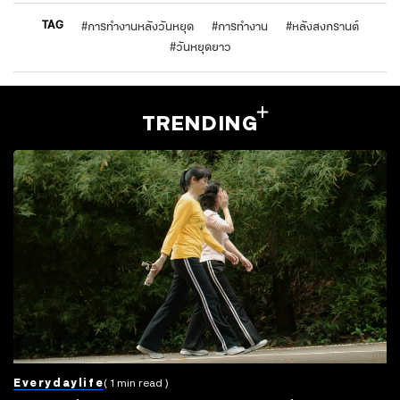
TAG
#
การทำงานหลังวันหยุด
#
การทำงาน
#
หลังสงกรานต์
#
วันหยุดยาว
TRENDING
Everydaylife
( 1 min read )