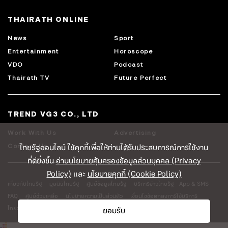
THAIRATH ONLINE
News
Sport
Entertainment
Horoscope
VDO
Podcast
Thairath TV
Future Perfect
TREND VG3 CO., LTD
Work With Us
Advertising
ไทยรัฐออนไลน์ ใช้คุกกี้เพื่อให้ท่านได้รับประสบการณ์การใช้งาน
Contact Us
ที่ดียิ่งขึ้น
อ่านนโยบายคุ้มครองข้อมูลส่วนบุคคล (Privacy
Policy)
และ
นโยบายคุกกี้ (Cookie Policy)
เกี่ยวกับไทยรัฐ
มูลนิธิไทยรัฐ
ศูนย์ข้อมูลไทยรัฐ
บริการข่าวไทยรัฐ - App & SMS
FAQ
ศูนย์ช่วยเหลือ
นโยบายความเป็นส่วนตัว
เงื่อนไขข้อตกลงการใช้บริการ
ไทยรัฐโลจิสติคส์
ยอมรับ