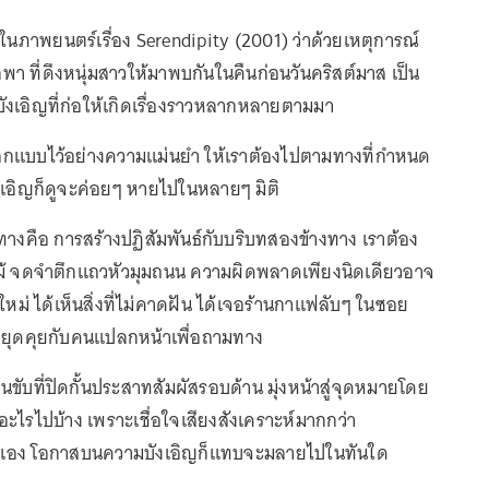
าวในภาพยนตร์เรื่อง Serendipity (2001) ว่าด้วยเหตุการณ์
า ที่ดึงหนุ่มสาวให้มาพบกันในคืนก่อนวันคริสต์มาส เป็น
งเอิญที่ก่อให้เกิดเรื่องราวหลากหลายตามมา
อกแบบไว้อย่างความแม่นยำ ให้เราต้องไปตามทางที่กำหนด
ังเอิญก็ดูจะค่อยๆ หายไปในหลายๆ มิติ
ทางคือ การสร้างปฏิสัมพันธ์กับบริบทสองข้างทาง เราต้อง
ไม้ จดจำตึกแถวหัวมุมถนน ความผิดพลาดเพียงนิดเดียวอาจ
ม่ ได้เห็นสิ่งที่ไม่คาดฝัน ได้เจอร้านกาแฟลับๆ ในซอย
ด้หยุดคุยกับคนแปลกหน้าเพื่อถามทาง
ับที่ปิดกั้นประสาทสัมผัสรอบด้าน มุ่งหน้าสู่จุดหมายโดย
อะไรไปบ้าง เพราะเชื่อใจเสียงสังเคราะห์มากกว่า
อง โอกาสบนความบังเอิญก็แทบจะมลายไปในทันใด