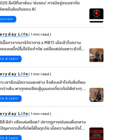
2025 คือปีที่เราต้อง ‘ต่อรอง’ การมีอยู่ของเรากับ
ธิพลอันล้นเกินของ AI
uturism
eryday Life
( 1 min read )
ปเนื้อหาจากบาร์วิชาการ x MBTI เมื่อเข้าใจความ
งของแต่ไทป์ไม่ใช่ข้อจำกัด แต่คือเสน่ห์เฉพาะตัวที่นำ
่อยอดได้ ไปกับ เบลล์-เบญจรัตน์ และ อาร์-ปิยะนุช
ive & Learn
้เชี่ยวชาญ MBTI จากช่อง BeruArny Channel
eryday Life
( 1 min read )
าะเราล้วนมีความแตกต่าง จึงต้องเข้าใจกับสิ่งที่ตน
นกว่าเดิม พาทุกคนเรียนรู้มุมมองเกี่ยวกับมิติต่างๆ ใน
ิต ที่ไม่มีแค่ ‘ไทป์’ ไปกับ 3 Speakers ในงาน TYPE
ive & Learn
 MEET YOU
eryday Life
( 1 min read )
นตีสี่ ผีอำ หรือแค่เครียด? ปรากฏการณ์นอนตื่นกลาง
 ปัญหากวนใจที่เกิดได้ในทุกวัย เมื่อความคิดคาใจไหล
กันในคืนเดียว
ive & Learn