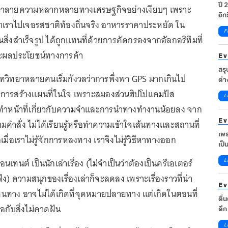
ปี 
รทำลายความหลากหลายทางเศรษฐกิจอย่างเงียบๆ เพราะ
อิท
าเราไปเจอรสชาติท้องถิ่นจริง อาหารราคาประหยัด ใน
F
นสิ่งสำเร็จรูป ได้ถูกแทนที่ด้วยการคัดกรองจากอัลกอริทึมที่
ะผลประโยชน์ทางการค้า
Ev
สรุ
ทวิทยาหลายคนเริ่มกังวลว่าการพึ่งพา GPS มากเกินไป
ต่า
ไปต
การสร้างแผนที่ในใจ เพราะสมองส่วนฮิปโปแคมปัส
L
ผู
งทำหน้าที่เกี่ยวกับความจำและการนำทางทำงานน้อยลง จาก
Ev
มคำสั่ง ไม่ได้เรียนรู้หรือทำความเข้าใจเส้นทางและสถานที่
เพร
เมื่อเราไม่รู้จักการหลงทาง เราจึงไม่รู้วิธีหาทางออก
เป็
ชีว
เทนต์ เป็นนักเล่าเรื่อง (ไม่จำเป็นว่าต้องเป็นครีเอเตอร์
L
TO
อนฟัง) ความสนุกของเรื่องเล่าก็จะลดลง เพราะเรื่องราวที่น่า
Ev
ินทาง อาจไม่ได้เกิดที่จุดหมายปลายทาง แต่เกิดในตอนที่
ตื่
อกับสิ่งไม่คาดฝัน
ดึก
รวม
L