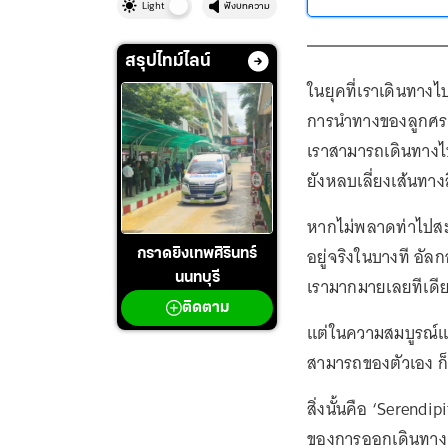
Light
ฟังบทความ
สรุปไทม์ไลน์
ในยุคที่เราเดินทางไ
การนำทางของลูกศรส
เราสามารถเดินทางไ
ยังหลบเลี่ยงเส้นทาง
หากไม่พลาดท่าไปสะ
อยู่จริงในบางที อัล
กราดยิงเทพศิรินทร์
นนทบุรี
เรามากมายเลยทีเดี
ติดตาม
แต่ในความสมบูรณ์แ
สามารถของตัวเอง ก็
สิ่งนั้นคือ ‘Serendi
ของการออกเดินทา