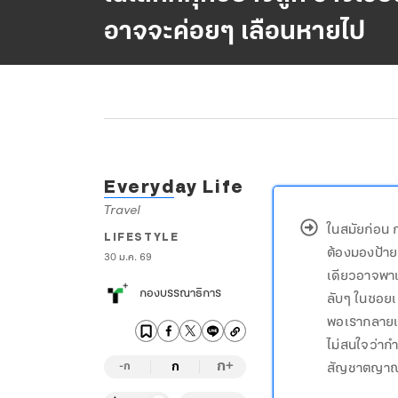
อาจจะค่อยๆ เลือนหายไป
Everyday Life
Travel
ในสมัยก่อน 
LIFESTYLE
ต้องมองป้าย
30 ม.ค. 69
เดียวอาจพาเร
กองบรรณาธิการ
ลับๆ ในซอยเ
พอเรากลายเป็
ไม่สนใจว่ากำ
ก
สัญชาตญาณข
ก
+
-ก