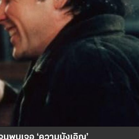
 จนพบเจอ ‘ความบังเอิญ’