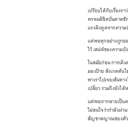
เปรียบได้กับเรื่องร
พรหมลิขิตบันดาลชักพ
แรงดึงดูดจากความบั
แต่พอทุกอย่างถูกอ
ไว้ เสน่ห์ของความบ
ในสมัยก่อน การเดิน
มองป้าย สังเกตต้น
พาเราไปเจอเส้นทางให
เปลี่ยว รวมถึงยังไ
แต่พอเรากลายเป็นคนข
ไม่สนใจว่ากำลังผ่าน
สัญชาตญาณของตัวเ