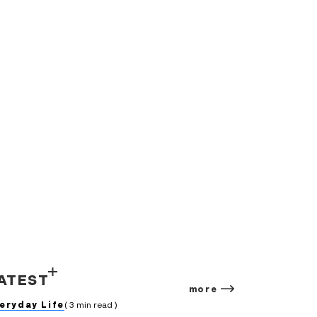
ATEST
more
eryday Life
( 3 min read )