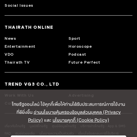
Social Issues
THAIRATH ONLINE
News
Sport
Entertainment
Horoscope
VDO
Podcast
Thairath TV
Future Perfect
TREND VG3 CO., LTD
Work With Us
Advertising
ไทยรัฐออนไลน์ ใช้คุกกี้เพื่อให้ท่านได้รับประสบการณ์การใช้งาน
Contact Us
ที่ดียิ่งขึ้น
อ่านนโยบายคุ้มครองข้อมูลส่วนบุคคล (Privacy
Policy)
และ
นโยบายคุกกี้ (Cookie Policy)
เกี่ยวกับไทยรัฐ
มูลนิธิไทยรัฐ
ศูนย์ข้อมูลไทยรัฐ
บริการข่าวไทยรัฐ - App & SMS
FAQ
ศูนย์ช่วยเหลือ
นโยบายความเป็นส่วนตัว
เงื่อนไขข้อตกลงการใช้บริการ