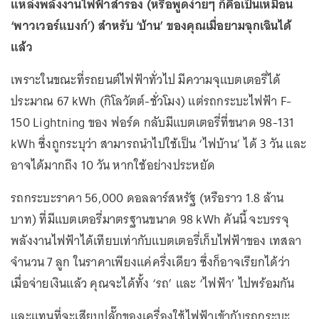
แหล่งพลังงานไฟฟ้าสำรอง (หรือพูดง่ายๆ ก็คือเป็นเหมือน
‘พาวเวอร์แบงก์’) สำหรับ ‘บ้าน’ ของคุณเมื่อยามฉุกเฉินได้
แล้ว
เพราะในขณะที่รถยนต์ไฟฟ้าทั่วไป มีความจุแบตเตอรี่ได้
ประมาณ 67 kWh (กิโลวัตต์-ชั่วโมง) แต่รถกระบะไฟฟ้า F-
150 Lightning ของ ฟอร์ด กลับมีแบตเตอรี่ที่ขนาด 98-131
kWh ซึ่งถูกระบุว่า สามารถนำไปใช้เป็น ‘ไฟบ้าน’ ได้ 3 วัน และ
อาจได้มากถึง 10 วัน หากใช้อย่างประหยัด
รถกระบะราคา 56,000 ดอลลาร์สหรัฐ (หรือราว 1.8 ล้าน
บาท) ที่มีแบตเตอรี่มาตรฐานขนาด 98 kWh คันนี้ จะบรรจุ
พลังงานไฟฟ้าได้เทียบเท่ากับแบตเตอรี่เก็บไฟฟ้าของ เทสลา
จำนวน 7 ลูก ในราคาเพียงแค่ครึ่งเดียว ซึ่งก็อาจเรียกได้ว่า
เมื่อจ่ายเงินแล้ว คุณจะได้ทั้ง ‘รถ’ และ ‘ไฟฟ้า’ ไปพร้อมกัน
และแทนที่จะเสียบปลั๊กของเครื่องใช้ไฟฟ้าเข้ากับรถกระบะ