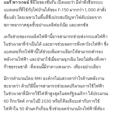
แมรี พาวเวลล์
ซีอีโอของซันรัน เปิดเผยว่า มีคำสั่งซื้อระบบ
แบตเตอรี่ที่ใช้กับไฟบ้านได้ของ F-150 มากกว่า 1,000 คำสั่ง
ซื้อแล้ว โดยเฉพาะในพื้นที่ซึ่งประสบปัญหาไฟดับบ่อยจาก
สภาพอากาศสุดขั้วอย่างแคลิฟอร์เนีย และเทกซัส
เครือข่ายของรถผลิตไฟฟ้านี้อาจสามารถช่วยส่งกระแสไฟฟ้า
ในช่วงเวลาที่จำเป็นได้ และอาจช่วยลดการพึ่งพาโรงไฟฟ้า ซึ่ง
แบตเตอรี่รถไฟฟ้านี้ได้ช่วยเพิ่มทางเลือกให้สามารถสำรอง
พลังงานไฟฟ้า และนำมาใช้เมื่อยามฉุกเฉิน โดยไม่ต้องพึ่งพา
ก๊าซธรรมชาติ -ที่ตอนนี้มีราคาแพงมาก- เพียงอย่างเดียว
มีการคำนวณโดย RMI องค์กรไม่แสวงหากำไรด้านพลังงาน
สะอาดว่า ด้วยวิธีนี้อาจสามารถช่วยลดปริมาณการใช้ไฟฟ้า
ในช่วงเวลาที่มีการใช้ไฟฟ้าสูงสุดในสหรัฐอเมริกา ได้ประมาณ
60 กิกะวัตต์ ภายในปี 2030 หรือก็คือเทียบเท่ากับการใช้
ไฟฟ้าใน 50 ล้านครัวเรือน ซึ่งช่วยลดจำนวนโรงไฟฟ้าที่ต้อง