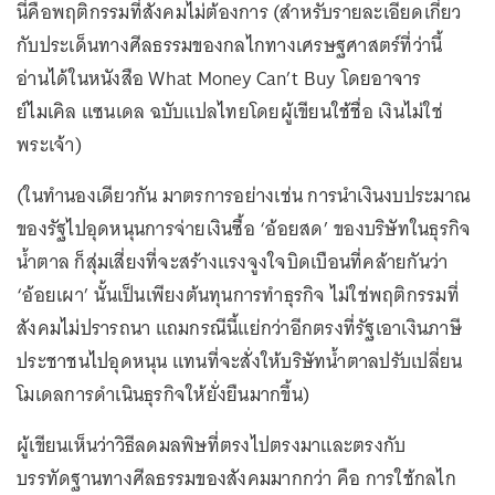
นี่คือพฤติกรรมที่สังคมไม่ต้องการ (สำหรับรายละเอียดเกี่ยว
กับประเด็นทางศีลธรรมของกลไกทางเศรษฐศาสตร์ที่ว่านี้
อ่านได้ในหนังสือ What Money Can’t Buy โดยอาจาร
ย์ไมเคิล แซนเดล ฉบับแปลไทยโดยผู้เขียนใช้ชื่อ เงินไม่ใช่
พระเจ้า)
(ในทำนองเดียวกัน มาตรการอย่างเช่น การนำเงินงบประมาณ
ของรัฐไปอุดหนุนการจ่ายเงินซื้อ ‘อ้อยสด’ ของบริษัทในธุรกิจ
น้ำตาล ก็สุ่มเสี่ยงที่จะสร้างแรงจูงใจบิดเบือนที่คล้ายกันว่า
‘อ้อยเผา’ นั้นเป็นเพียงต้นทุนการทำธุรกิจ ไม่ใช่พฤติกรรมที่
สังคมไม่ปรารถนา แถมกรณีนี้แย่กว่าอีกตรงที่รัฐเอาเงินภาษี
ประชาชนไปอุดหนุน แทนที่จะสั่งให้บริษัทน้ำตาลปรับเปลี่ยน
โมเดลการดำเนินธุรกิจให้ยั่งยืนมากขึ้น)
ผู้เขียนเห็นว่าวิธีลดมลพิษที่ตรงไปตรงมาและตรงกับ
บรรทัดฐานทางศีลธรรมของสังคมมากกว่า คือ การใช้กลไก