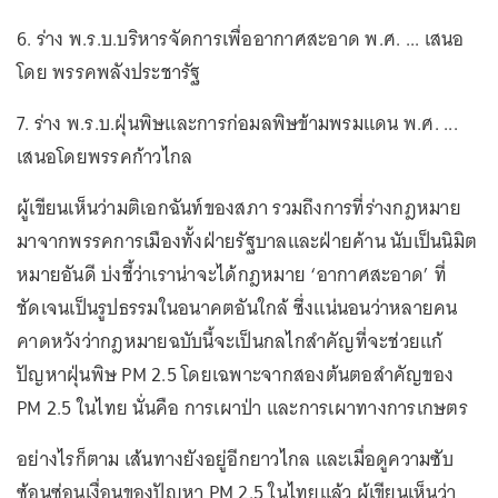
6. ร่าง พ.ร.บ.บริหารจัดการเพื่ออากาศสะอาด พ.ศ. ... เสนอ
โดย พรรคพลังประชารัฐ
7. ร่าง พ.ร.บ.ฝุ่นพิษและการก่อมลพิษข้ามพรมแดน พ.ศ. ...
เสนอโดยพรรคก้าวไกล
ผู้เขียนเห็นว่ามติเอกฉันท์ของสภา รวมถึงการที่ร่างกฎหมาย
มาจากพรรคการเมืองทั้งฝ่ายรัฐบาลและฝ่ายค้าน นับเป็นนิมิต
หมายอันดี บ่งชี้ว่าเราน่าจะได้กฎหมาย ‘อากาศสะอาด’ ที่
ชัดเจนเป็นรูปธรรมในอนาคตอันใกล้ ซึ่งแน่นอนว่าหลายคน
คาดหวังว่ากฎหมายฉบับนี้จะเป็นกลไกสำคัญที่จะช่วยแก้
ปัญหาฝุ่นพิษ PM 2.5 โดยเฉพาะจากสองต้นตอสำคัญของ
PM 2.5 ในไทย นั่นคือ การเผาป่า และการเผาทางการเกษตร
อย่างไรก็ตาม เส้นทางยังอยู่อีกยาวไกล และเมื่อดูความซับ
ซ้อนซ่อนเงื่อนของปัญหา PM 2.5 ในไทยแล้ว ผู้เขียนเห็นว่า