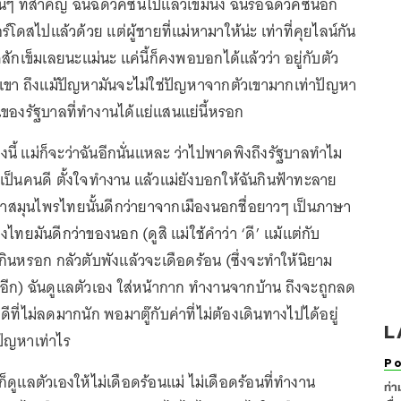
น่ๆ ที่สำคัญ ฉันฉีดวัคซีนไปแล้วเข็มนึง ฉันรอฉีดวัคซีนอีก
ร์โดสไปแล้วด้วย แต่ผู้ชายที่แม่หามาให้น่ะ เท่าที่คุยไลน์กัน
ีดสักเข็มเลยนะแม่นะ แค่นี้ก็คงพอบอกได้แล้วว่า อยู่กับตัว
ับเขา ถึงแม้ปัญหามันจะไม่ใช่ปัญหาจากตัวเขามากเท่าปัญหา
ของรัฐบาลที่ทำงานได้แย่แสนแย่นี้หรอก
ี้ แม่ก็จะว่าฉันอีกนั่นแหละ ว่าไปพาดพิงถึงรัฐบาลทำไม
เป็นคนดี ตั้งใจทำงาน แล้วแม่ยังบอกให้ฉันกินฟ้าทะลาย
ว่าสมุนไพรไทยนั้นดีกว่ายาจากเมืองนอกชื่อยาวๆ เป็นภาษา
ไทยมันดีกว่าของนอก (ดูสิ แม่ใช้คำว่า ‘ดี’ แม้แต่กับ
่กินหรอก กลัวตับพังแล้วจะเดือดร้อน (ซึ่งจะทำให้นิยาม
อีก) ฉันดูแลตัวเอง ใส่หน้ากาก ทำงานจากบ้าน ถึงจะถูกลด
คดีที่ไม่ลดมากนัก พอมาตู๊กับค่าที่ไม่ต้องเดินทางไปได้อยู่
L
ีปัญหาเท่าไร
Po
ก็ดูแลตัวเองให้ไม่เดือดร้อนแม่ ไม่เดือดร้อนที่ทำงาน
ท่า