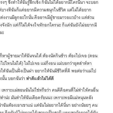
งๆ ซึ่งทำให้ฉันรู้สึกเซ็ง ก็ฉันไม่ได้อยากมีใครนี่นา จะบอก
 แต่บางทีฉันก็แค่อยากมีความสนุกในชีวิต แต่ไม่ได้อยาก
่งงานมีลูกอะไรนั่น คืออาจมีผู้ชายมาวอแวบ้าง แต่ส่วน
งจังนัก แต่ก็ไม่ได้จงใจหักอกใครนะ ก็แค่ฉันยังไม่อยากมี
หละ
ก็หาผู้ชายมาให้ฉันจนได้ ต้องนัดกินข้าว ต้องไปเจอ (ตอน
้ไปไหนไม่ได้) ไม่ไปเจอ แม่ก็งอน แม่บอกว่าอุตส่าห์หา
ให้ฉันเป็นฝั่งเป็นฝา อยากให้ฉันมีชีวิตที่ดี พอต่อว่าแม่ไป
งนั้น บอกฉันว่า
ทำดีแล้วไม่ได้ดี
 เพราะแม่สอนฉันไม่ใช่หรือว่า คนดีคือคนที่ไม่ทำให้คนอื่น
่แม่ทำน่ะ มันทำให้ฉันเดือดร้อนนะ เพราะพอมีแม่หนุนหลัง
ว่าฉันต้องเอาเขาแน่ แต่ฉันไม่อยากได้นี่นา อย่างน้อยๆ คน
ะ คือฉันผู้ไม่อยากได้เขามาเป็นสามี และเขาผู้อยากได้ฉัน