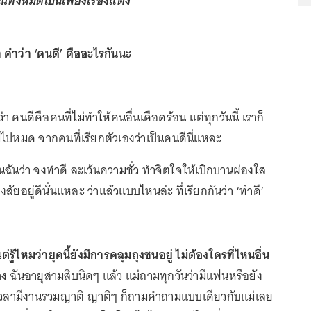
์ทั้งหมดเป็นเพียงเรื่องแต่ง
า คำว่า ‘คนดี’ คืออะไรกันนะ
่า คนดีคือคนที่ไม่ทำให้คนอื่นเดือดร้อน แต่ทุกวันนี้ เราก็
มไปหมด จากคนที่เรียกตัวเองว่าเป็นคนดีนี่แหละ
ฉันว่า จงทำดี ละเว้นความชั่ว ทำจิตใจให้เบิกบานผ่องใส
งสัยอยู่ดีนั่นแหละ ว่าแล้วแบบไหนล่ะ ที่เรียกกันว่า ‘ทำดี’
ต่รู้ไหมว่ายุคนี้ยังมีการคลุมถุงชนอยู่ ไม่ต้องใครที่ไหนอื่น
เอง
ฉันอายุสามสิบนิดๆ แล้ว แม่ถามทุกวันว่ามีแฟนหรือยัง
 เวลามีงานรวมญาติ ญาติๆ ก็ถามคำถามแบบเดียวกับแม่เลย