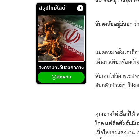
หมายเหตุ : เหตุการณ
สรุปไทม์ไลน์
ฉันสงสัยอยู่บ่อยๆ ว่
แม่สอนมาตั้งแต่เด็กว
เห็นคนเดือดร้อนเต็
สงครามตะวันออกกลาง
ฉันเคยไปวัด พระสอน
ติดตาม
ฉันกลับบ้านมา ก็ยังส
คุณอาจไม่เชื่อก็ได้ แ
ไกล แต่คือตัวฉันนี่
เมื่อไหร่จะแต่งงาน