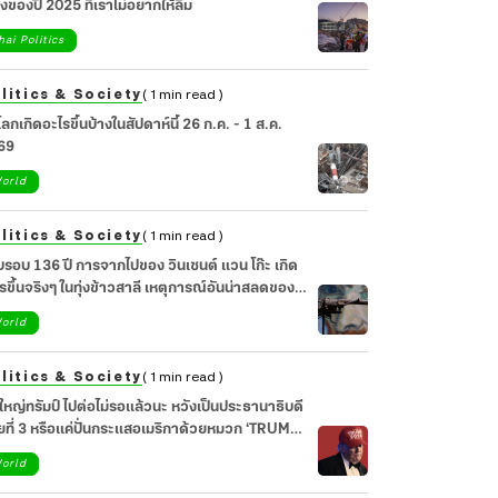
่องของปี 2025 ที่เราไม่อยากให้ลืม
hai Politics
litics & Society
( 1 min read )
วโลกเกิดอะไรขึ้นบ้างในสัปดาห์นี้ 26 ก.ค. - 1 ส.ค.
69
orld
litics & Society
( 1 min read )
รอบ 136 ปี การจากไปของ วินเซนต์ แวน โก๊ะ เกิด
รขึ้นจริงๆ ในทุ่งข้าวสาลี เหตุการณ์อันน่าสลดของ
ปินผู้น่าเศร้า
orld
litics & Society
( 1 min read )
ใหญ่ทรัมป์ ไปต่อไม่รอแล้วนะ หวังเป็นประธานาธิบดี
ยที่ 3 หรือแค่ปั่นกระแสอเมริกาด้วยหมวก ‘TRUMP
28’ ?
orld