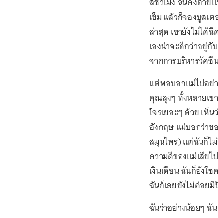
สี่ชั่วโมง ฉันคงตายแ
เข็ม แล้วก็จองบูสเตอ
ล่าสุด เขายังไม่ได้ฉ
เองน่าจะดีกว่าอยู่ก
จากการบริหารวัคซีน
แต่พอบอกแม่ไปอย่างน
คุณลุงๆ ทั้งหลายเขา
โจรเยอะๆ ด้วย เห็น
อังกฤษ แม่บอกว่าของ
สมุนไพร) แต่ฉันก็ไม
ความดีของแม่เสียไป
เงินเดือน ฉันก็ยังโช
ฉันก็เลยยังไม่ค่อยม
ฉันว่าอย่างน้อยๆ ฉัน