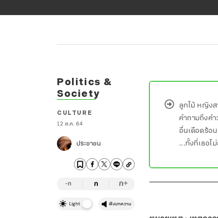
Politics &
Society
ลูกไม้ หญิงส
CULTURE
คำถามถึงคำว่
12 ส.ค. 64
อื่นเดือดร้อน
...ทั้งที่เธอ
ประชาชน
ก
ก
+
-ก
Light
ฟังบทความ