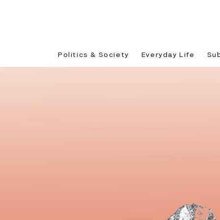
Politics & Society
Everyday Life
Su