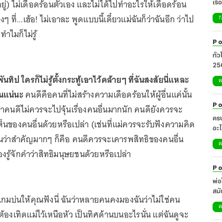
ู่) ไม่เดือดร้อนตัวเอง และไม่ได้ไปทำอะไรให้เดือดร้อน
เรื
ที่...เฮ้อ! ไม่เอาละ พูดแบบนี้เดี๋ยวแม่ฉันก็ว่าฉันอีก ว่าไป
T
ำไมก็ไม่รู้
Po
ทั่
25
นทิป ใครก็ไม่รู้ตั้งกระทู้เอาไว้คล้ายๆ ที่ฉันสงสัยนี่แหละ
W
ันแน่นะ
คนดีคือคนที่ไม่สร้างความเดือดร้อนให้ผู้อื่นแค่นั้น
Po
่าคนดีไม่ควรจะไปจุ้นเรื่องคนอื่นมากนัก คนดียังควรจะ
ครบ
นของคนอื่นด้วยหรือเปล่า (เช่นที่แม่ควรจะรับฟังความคิด
อะไ
ฉันว่าสำคัญมากๆ ก็คือ คนดีควรจะเคารพสิทธิของคนอื่น
ศิล
W
งรู้จักคำว่าสิทธิมนุษยชนด้วยหรือเปล่า
Po
พ่อ
สมั
ม่แกมบ่นให้คุณฟังนี่ ฉันว่าหลายคนคงมองฉันว่าไม่ใช่คน
20
W
้องเทิดแม่ไว้เหนือหัว เป็นทิศด้านบนอะไรนั่น แต่ฉันดูจะ