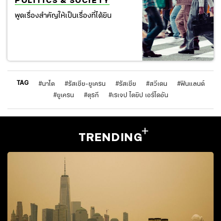
POLITICS & SOCIETY
พูดเรื่องสำคัญให้เป็นเรื่องที่ได้ยิน
TAG
#
นาโต
#
รัสเซีย-ยูเครน
#
รัสเซีย
#
สวีเดน
#
ฟินแลนด์
#
ยูเครน
#
ตุรกี
#
เรเจป ไตยิป เอร์โดอัน
TRENDING