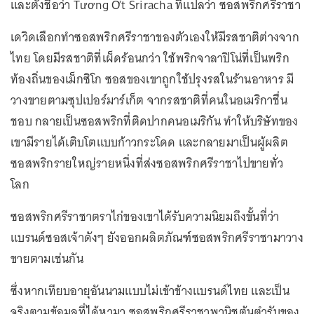
และตั้งชื่อว่า Tương Ớt Sriracha ที่แปลว่า ซอสพริกศรีราชา
เดวิดเลือกทำซอสพริกศรีราชาของตัวเองให้มีรสชาติต่างจาก
ไทย โดยมีรสชาติที่เผ็ดร้อนกว่า ใช้พริกจาลาปิโน่ที่เป็นพริก
ท้องถิ่นของเม็กซิโก ซอสของเขาถูกใช้ปรุงรสในร้านอาหาร มี
วางขายตามซุปเปอร์มาร์เก็ต จากรสชาติที่คนในอเมริกาชื่น
ชอบ กลายเป็นซอสพริกที่ติดปากคนอเมริกัน ทำให้บริษัทของ
เขามีรายได้เติบโตแบบก้าวกระโดด และกลายมาเป็นผู้ผลิต
ซอสพริกรายใหญ่รายหนึ่งที่ส่งซอสพริกศรีราชาไปขายทั่ว
โลก
ซอสพริกศรีราชาตราไก่ของเขาได้รับความนิยมถึงขั้นที่ว่า
แบรนด์ซอสเจ้าดังๆ ยังออกผลิตภัณฑ์ซอสพริกศรีราชามาวาง
ขายตามเช่นกัน
ซึ่งหากเทียบอายุอันนามแบบไม่เข้าข้างแบรนด์ไทย และเป็น
จริงตามข้อมูลที่ได้หามา ซอสพริกศรีราชาพานิชต้นตำรับของ