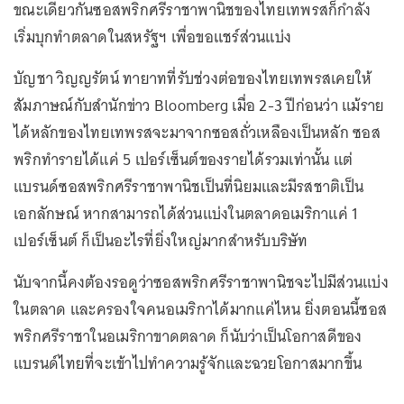
ขณะเดียวกันซอสพริกศรีราชาพานิชของไทยเทพรสก็กำลัง
เริ่มบุกทำตลาดในสหรัฐฯ เพื่อขอแชร์ส่วนแบ่ง
บัญชา วิญญรัตน์ ทายาทที่รับช่วงต่อของไทยเทพรสเคยให้
สัมภาษณ์กับสำนักข่าว Bloomberg เมื่อ 2-3 ปีก่อนว่า แม้ราย
ได้หลักของไทยเทพรสจะมาจากซอสถั่วเหลืองเป็นหลัก ซอส
พริกทำรายได้แค่ 5 เปอร์เซ็นต์ของรายได้รวมเท่านั้น แต่
แบรนด์ซอสพริกศรีราชาพานิชเป็นที่นิยมและมีรสชาติเป็น
เอกลักษณ์ หากสามารถได้ส่วนแบ่งในตลาดอเมริกาแค่ 1
เปอร์เซ็นต์ ก็เป็นอะไรที่ยิ่งใหญ่มากสำหรับบริษัท
นับจากนี้คงต้องรอดูว่าซอสพริกศรีราชาพานิชจะไปมีส่วนแบ่ง
ในตลาด และครองใจคนอเมริกาได้มากแค่ไหน ยิ่งตอนนี้ซอส
พริกศรีราชาในอเมริกาขาดตลาด ก็นับว่าเป็นโอกาสดีของ
แบรนด์ไทยที่จะเข้าไปทำความรู้จักและฉวยโอกาสมากขึ้น