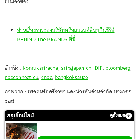
เป็นเจ้าของ
อ่านเรื่องราวของบริษัทหรือแบรนด์อื่นๆ ในซีรีส์
BEHIND The BRANDS ที่นี่
อ้างอิง :
konruksriracha
,
srirajapanich
,
DIP
,
bloomberg
,
nbcconnecticu
,
cnbc
,
bangkoksauce
ภาพจาก : เพจคนรักศรีราชา และห้างหุ้นส่วนจำกัด บางกอก
ซอส
สรุปไทม์ไลน์
ดูทั้งหมด
สงครามตะวันออกกลาง