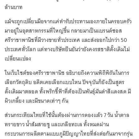
ล้านบาท
แม้จะถูกเปลี่ยนมือจากแค่ทำรับประทานเองภายในครอบครัว
มาอยู่ในอุตสาหกรรมที่ใหญ่ขึ้น กลายมาเป็นแบรนด์ซอส
ศรีราชาพานิชที่มีวางขายทั่วประเทศ และส่งออกไปกว่า 50
ประเทศทั่วโลก แต่ทางบริษัทยืนยันว่ายังคงรสชาติดั้งเดิมไม่
เปลี่ยนแปลง
ในเว็บไซต์ของศรีราชาพานิช อธิบายถึงความพิถีพิถันในการ
เลือกวัตถุดิบ อดีตเคยเลือกแบบไหน ปัจจุบันก็ยังเป็นสูตร
ดั้งเดิมมาตลอด ทั้งพริกชี้ฟ้าที่ต้องเป็นพันธุ์มันดำสีแดงสด มี
ผิวเกลี้ยง และมีขนาดเท่าๆ กัน
ส่วนกระเทียมไทยที่ใช้นั้นต้องผ่านการดองแล้ว 7 วัน น้ำตาล
ทรายขาว น้ำส้มสายชู และเกลือทะเล ทั้งหมดผ่าน
กระบวนการผลิตตามแบบภูมิปัญญาไทยที่ส่งต่อกันมาจากรุ่น