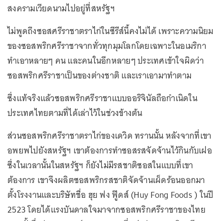
สงครามเวียดนามไปอยู่ที่สหรัฐฯ
ไม่พูดถึงซอสศรีราชาตราไก่ในซีรีส์นี้คงไม่ได้ เพราะความนิยม
ของซอสพริกศรีราชาจากทั่วทุกมุมโลกโดยเฉพาะในอเมริกา
ทำเอาหลายๆ คน และคนในอีกหลายๆ ประเทศเข้าใจผิดว่า
ซอสพริกศรีราชาเป็นของต่างชาติ และเราเอามาทำตาม
ซึ่งแท้จริงแล้วซอสพริกศรีราชาแบบออริจินัลถือกำเนิดใน
ประเทศไทยตามที่ได้เล่าไว้ในช่วงข้างต้น
ส่วนซอสพริกศรีราชาตราไก่ของเดวิด ทรานนั้น หลังจากที่เขา
อพยพไปยังสหรัฐฯ เขาต้องการทำซอสรสจัดจ้านไว้กินกับเฝอ
ซึ่งในเวลานั้นในสหรัฐฯ ก็ยังไม่มีรสชาติซอสในแบบที่เขา
ต้องการ เขาจึงผลิตซอสพริกรสชาติจัดจ้านเผ็ดร้อนออกมา
ตั้งโรงงานและบริษัทชื่อ ฮุย ฟง ฟู๊ดส์ (Huy Fong Foods ) ในปี
2523 โดยได้แรงบันดาลใจมาจากซอสพริกศรีราชาของไทย