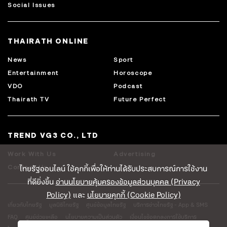
Social Issues
THAIRATH ONLINE
News
Sport
Entertainment
Horoscope
VDO
Podcast
Thairath TV
Future Perfect
TREND VG3 CO., LTD
Work With Us
Advertising
ไทยรัฐออนไลน์ ใช้คุกกี้เพื่อให้ท่านได้รับประสบการณ์การใช้งาน
Contact Us
ที่ดียิ่งขึ้น
อ่านนโยบายคุ้มครองข้อมูลส่วนบุคคล (Privacy
Policy)
และ
นโยบายคุกกี้ (Cookie Policy)
เกี่ยวกับไทยรัฐ
มูลนิธิไทยรัฐ
ศูนย์ข้อมูลไทยรัฐ
บริการข่าวไทยรัฐ - App & SMS
FAQ
ศูนย์ช่วยเหลือ
นโยบายความเป็นส่วนตัว
เงื่อนไขข้อตกลงการใช้บริการ