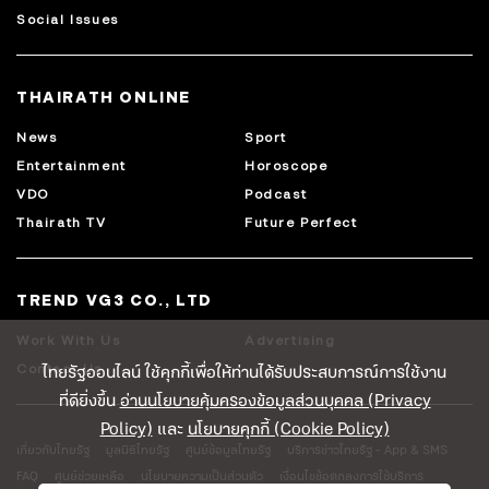
Social Issues
THAIRATH ONLINE
News
Sport
Entertainment
Horoscope
VDO
Podcast
Thairath TV
Future Perfect
TREND VG3 CO., LTD
Work With Us
Advertising
ไทยรัฐออนไลน์ ใช้คุกกี้เพื่อให้ท่านได้รับประสบการณ์การใช้งาน
Contact Us
ที่ดียิ่งขึ้น
อ่านนโยบายคุ้มครองข้อมูลส่วนบุคคล (Privacy
Policy)
และ
นโยบายคุกกี้ (Cookie Policy)
เกี่ยวกับไทยรัฐ
มูลนิธิไทยรัฐ
ศูนย์ข้อมูลไทยรัฐ
บริการข่าวไทยรัฐ - App & SMS
FAQ
ศูนย์ช่วยเหลือ
นโยบายความเป็นส่วนตัว
เงื่อนไขข้อตกลงการใช้บริการ