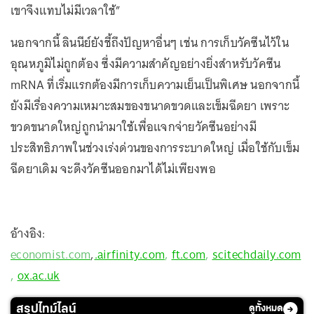
เขาจึงแทบไม่มีเวลาใช้”
นอกจากนี้ ลินนีย์ยังชี้ถึงปัญหาอื่นๆ เช่น การเก็บวัคซีนไว้ใน
อุณหภูมิไม่ถูกต้อง ซึ่งมีความสำคัญอย่างยิ่งสำหรับวัคซีน
mRNA ที่เริ่มแรกต้องมีการเก็บความเย็นเป็นพิเศษ นอกจากนี้
ยังมีเรื่องความเหมาะสมของขนาดขวดและเข็มฉีดยา เพราะ
ขวดขนาดใหญ่ถูกนำมาใช้เพื่อแจกจ่ายวัคซีนอย่างมี
ประสิทธิภาพในช่วงเร่งด่วนของการระบาดใหญ่ เมื่อใช้กับเข็ม
ฉีดยาเดิม จะดึงวัคซีนออกมาได้ไม่เพียงพอ
อ้างอิง:
economist.com
,
.airfinity.com
,
ft.com
,
scitechdaily.com
,
ox.ac.uk
สรุปไทม์ไลน์
ดูทั้งหมด