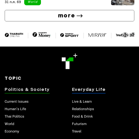
31 ก.ค. 69
World
more
TOPIC
Politics & Society
Everyday Life
Current Issues
Live & Learn
Human’s Life
Relationships
Thai Politics
Food & Drink
World
Futurism
Economy
Travel