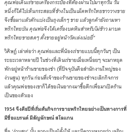
คุณพ่อเดินเร่ขายเครื่องกระป๋องที่ต้องผ่านไปมาทุกวัน วัน
หนึ่งก็ได้ไปเห็นกระสอบที่ข้างในเป็นเม็ดพริกไทยขาววางขาย
จึงซื้อมาแล้วตักแบ่งเป็นถุงเล็กๆ ขาย แล้วลูกค้ายังถามหา
พริกไทยป่น คุณพ่อจึงได้เครื่องบดหินสำหรับโม่ข้าว มาบด
พริกไทยขายสดๆ ตั้งขายอยู่หน้าวัดเล่งเน่ยยี่”
วิศิษฎ์ เล่าต่อว่า คุณพ่อและพี่น้องเร่ขายแบบนี้ทุกวันๆ เป็น
ระยะเวลาหลายปี ในช่วงที่เดินเร่ขายเมื่อเหนื่อยๆ จะมาหยุด
พักอยู่หน้าร้านขายของชำ (ที่ปัจจุบันคือสำนักงานใหญ่ของ
ง่วนสูน) ทุกวัน ก่อนที่เจ้าของร้านขายของชำจะเลิกกิจการ
แล้วคุณพ่อของเขาก็ได้ขอเงินอากงมาซื้อตึกเพื่อมาเปิดร้าน
เป็นของตัวเอง
1954 จึงคือปีที่เริ่มต้นกิจการขายพริกไทยอย่างเป็นทางการที่
มีชื่อแบรนด์ มีสัญลักษณ์ สโลแกน
ชื่อ ‘ง่วนสูน’ นั้น อากงเป็นผู้ตั้งให้ และมีความหมายว่า เจริญ