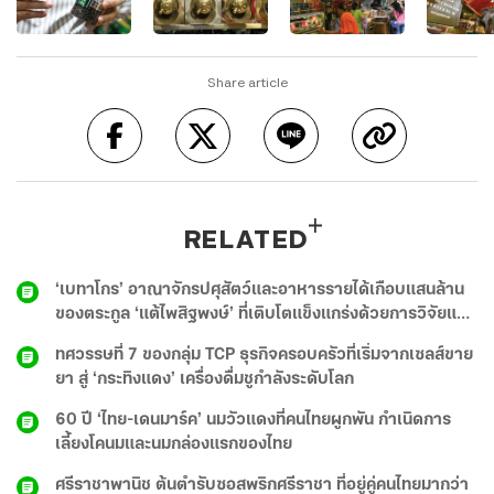
Share article
RELATED
‘เบทาโกร’ อาณาจักรปศุสัตว์และอาหารรายได้เกือบแสนล้าน
ของตระกูล ‘แต้ไพสิฐพงษ์’ ที่เติบโตแข็งแกร่งด้วยการวิจัยและ
พัฒนา
ทศวรรษที่ 7 ของกลุ่ม TCP ธุรกิจครอบครัวที่เริ่มจากเซลส์ขาย
ยา สู่ ‘กระทิงแดง’ เครื่องดื่มชูกำลังระดับโลก
60 ปี ‘ไทย-เดนมาร์ค’ นมวัวแดงที่คนไทยผูกพัน กำเนิดการ
เลี้ยงโคนมและนมกล่องแรกของไทย
ศรีราชาพานิช ต้นตำรับซอสพริกศรีราชา ที่อยู่คู่คนไทยมากว่า