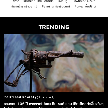
TAG
#
Behind The Brands
#
ง่วนสูน
#
พริกไทยตรามือ
#
พริกไทยตรามือที่ 1
#
อาณาจักรเครื่องเทศ
#
วิศิษฎ์ ลิ้มประนะ
TRENDING
Politics&society
( 1 min read )
ครบรอบ 136 ปี การจากไปของ วินเซนต์ แวน โก๊ะ เกิดอะไรขึ้นจริงๆ