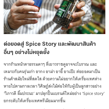
ต่อยอดสู่ Spice Story และพัฒนาสินค้า
อื่นๆ อย่างไม่หยุดยั้ง
จากร้านหน้าตาธรรมดาๆ ที่เยาวราชดูอาจจะโบราณ และ
เหมาะกับคนรุ่นเก่า อากง อาม่า อาอี๊ อาแป๊ะ ต่อยอดมาเป็น
ร้านค้าสมัยใหม่ที่สดใส ด้วยความไม่อยากให้เครื่องเทศห่าง
หายไปตามกาลเวลา วิศิษฎ์ส่งไม้ต่อให้กับผู้เป็นลูกสาวอย่าง
‘วิภาวดี ลิ้มประนะ’ มาปลุกปั้นแบรนด์ใหม่อย่าง ‘Spice story’
ยกระดับให้เครื่องเทศพรีเมียมมากขึ้น