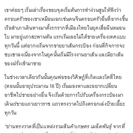
เขาค่อยๆ เริ่มเล่าเรื่องขอบจุดเริ่มต้นการทำง่วนสูนให้ฟังว่า
ครอบครัวของเขาเหมือนเฉกเช่นคนจีนครอบครัวอื่นที่อากงขึ้น
เรือสำเภาเดินทางมาตั้งรกรากที่เมืองไทยในยุคเสื่อผืนหมอน
ใบ มาอยู่แถวสะพานหัน แรกเริ่มเลยไม่ได้ขายเครื่องเทศแบบ
ทุกวันนี้ แต่อากงเริ่มจากขายยาเส้นกระป๋อง ก่อนที่กิจการจะ
ซบเซาลงเนื่องจากในยุคนั้นเริ่มมีโรงงานยาเส้น และมียาเส้น
ของฝรั่งเข้ามาขาย
ในช่วงเวลาเดียวกันนั้นคุณพ่อของวิศิษฎ์ที่เกิดและโตที่ไทย
(ตอนนั้นอายุประมาณ 18 ปี) เริ่มมองหาและอยากเปลี่ยน
อาชีพไปขายอย่างอื่น จึงเริ่มด้วยการไปรับเครื่องกระป๋องมา
เดินเร่ขายแถวเยาวราช แถวทรงวาดไปถึงตรอกเล่งบ๊วยเอี๊ยะ
ทุกวัน
“ย่านทรงวาดที่เป็นแหล่งรวมสินค้าเกษตร เมล็ดพันธุ์ จากที่