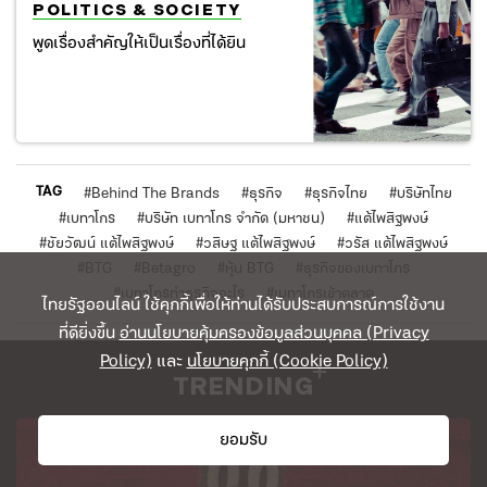
POLITICS & SOCIETY
พูดเรื่องสำคัญให้เป็นเรื่องที่ได้ยิน
TAG
#
Behind The Brands
#
ธุรกิจ
#
ธุรกิจไทย
#
บริษัทไทย
#
เบทาโกร
#
บริษัท เบทาโกร จำกัด (มหาชน)
#
แต้ไพสิฐพงษ์
#
ชัยวัฒน์ แต้ไพสิฐพงษ์
#
วสิษฐ แต้ไพสิฐพงษ์
#
วรัส แต้ไพสิฐพงษ์
#
BTG
#
Betagro
#
หุ้น BTG
#
ธุรกิจของเบทาโกร
#
เบทาโกรทำธุรกิจอะไร
#
เบทาโกรเข้าตลาด
ไทยรัฐออนไลน์ ใช้คุกกี้เพื่อให้ท่านได้รับประสบการณ์การใช้งาน
ที่ดียิ่งขึ้น
อ่านนโยบายคุ้มครองข้อมูลส่วนบุคคล (Privacy
Policy)
และ
นโยบายคุกกี้ (Cookie Policy)
TRENDING
ยอมรับ