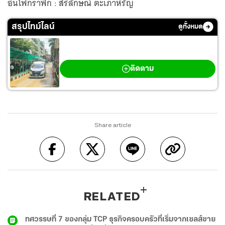
อินโฟกราฟิก : สิริลักษณ์ ตะเภาหิรัญ
สรุปไทม์ไลน์
ดูทั้งหมด
กราดยิงเทพศิรินทร์ นนทบุรี
ติดตาม
Share article
RELATED
ทศวรรษที่ 7 ของกลุ่ม TCP ธุรกิจครอบครัวที่เริ่มจากเซลส์ขาย