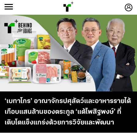
ก
ก
+
-ก
‘เบทาโกร’ อาณาจักรปศุสัตว์และอาหารรายได้
เกือบแสนล้านของตระกูล ‘แต้ไพสิฐพงษ์’ ที่
เติบโตแข็งแกร่งด้วยการวิจัยและพัฒนา