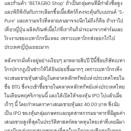
และร้านค้า ‘BETAGRO Shop’ ถ้าเป็นกลุ่มคนที่มีกำลังซื้อสูง
และพิถีพิถันกับการเลือกซื้อเนื้อสัตว์ก็คงจะคุ้นกับแบรนด์ ‘S-
Pure’ และความจริงที่หลายคนอาจจะนึกไม่ถึงก็คือ ถ้าเราไป
เที่ยวญี่ปุ่น ผลิตภัณฑ์เนื้อไก่ที่เรากินก็น่าจะมาจากฟาร์มและ
โรงงานของเบทาโกรนี่แหละ เพราะเบทาโกรส่งออกไก่ไป
ประเทศญี่ปุ่นเยอะมาก
หลังจากมั่งคั่งอยู่อย่างเงียบๆ มาหลายสิบปี ปีนี้ชื่อบริษัทเบทา
โกรปรากฏเป็นข่าวให้ได้ยินบ่อยขึ้นมากๆ เพราะเบทาโกรเพิ่ง
จะเสนอขายหุ้นสามัญในตลาดหลักทรัพย์แห่งประเทศไทยใน
ชื่อ BTG ซึ่งจะเข้าซื้อขายในตลาดหลักทรัพย์แห่งประเทศไทย
ในเดือนพฤศจิกายนนี้ และได้เปิดให้จองหุ้น IPO ไปแล้วเมื่อ
เร็วๆ นี้ โดยกำหนดราคาเสนอขายหุ้นละ 40.00 บาท ซึ่งนับ
เป็น IPO ของหุ้นกลุ่มเกษตรและอุตสาหกรรมอาหารที่มีมูลค่า
เสนอขายสูงที่สุดในประวัติศาสตร์ตลาดทุนไทยเท่าที่เคยมีมา
และมีมูลค่าการเสนอขายสูงที่สุดในภูมิภาคเอเชียตะวันออก