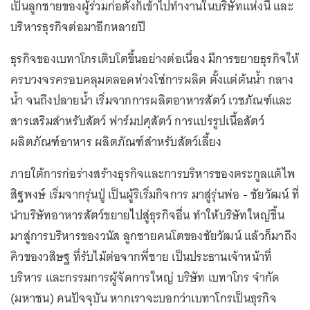
เป็นลูกชายของผู้ร่วมก่อตั้งก็เข้าไปทำงานในบริษัทแห่งนี้ และ
บริหารธุรกิจต่อมาอีกหลายปี
ธุรกิจของเบทาโกรเติบโตขึ้นอย่างต่อเนื่อง มีการขยายธุรกิจให้
ครบวงจรครอบคลุมตลอดห่วงโซ่การผลิต ตั้งแต่ต้นน้ำ กลาง
น้ำ จนถึงปลายน้ำ เริ่มจากการผลิตอาหารสัตว์ เวชภัณฑ์และ
สารเสริมสำหรับสัตว์ ฟาร์มปศุสัตว์ การแปรรูปเนื้อสัตว์
ผลิตภัณฑ์อาหาร ผลิตภัณฑ์สำหรับสัตว์เลี้ยง
ภายใต้การก่อร่างสร้างธุรกิจและการบริหารของตระกูลแต้ไพ
สิฐพงษ์ เริ่มจากรุ่นปู่ เป็นผู้ริเริ่มกิจการ มาสู่รุ่นพ่อ - ชัยวัฒน์ ที่
นำบริษัทอาหารสัตว์ขยายไปสู่ธุรกิจอื่น ทำให้บริษัทใหญ่ขึ้น
มาสู่การบริหารของวนัส ลูกชายคนโตของชัยวัฒน์ แล้วก็มาถึง
คิวของวสิษฐ ที่รับไม้ต่อจากพี่ชาย เป็นประธานเจ้าหน้าที่
บริหาร และกรรมการผู้จัดการใหญ่ บริษัท เบทาโกร จำกัด
(มหาชน) คนปัจจุบัน หากเราจะบอกว่าเบทาโกรเป็นธุรกิจ