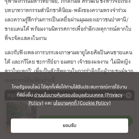
จุฬาลงกรณ์มหาวิทยาลัย, ภักดิ์กมล ศิริวัฒน์ ซึ่งทําวิจัยเรื่อง
บทบาทวาทกรรมสำนึกชาตินิยม-พลังของความทรงจำร่วม
และความรู้สึกร่วมการเป็นเหยื่อผ่านมุมมองเยาวชนปาตานี/
ชายแดนใต้ พร้อมงานนิทรรศการเพื่อรำลึกเหตุการณ์ตากใบ
ที่จะจัดแสดงในงาน
และรับฟังเพลงการบรรเลงภาษามลายูโดยศิลปินคนชายแดน
ใต้ และกวีโดย ซะการีย์ยา อมตยา เจ้าของผลงาน ‘ไม่มีหญิง
สาวในบทกวี’ เพื่อเป็นสักขีพยานในการรำลึกถึงผู้วายชนม์จาก
เหตุการณ์อันเลือนรางนี้
ไทยรัฐออนไลน์ ใช้คุกกี้เพื่อให้ท่านได้รับประสบการณ์การใช้งาน
ที่ดียิ่งขึ้น
อ่านนโยบายคุ้มครองข้อมูลส่วนบุคคล (Privacy
สรุปไทม์ไลน์
ดูทั้งหมด
Policy)
และ
นโยบายคุกกี้ (Cookie Policy)
กราดยิงเทพศิรินทร์ นนทบุรี
ติดตาม
ยอมรับ