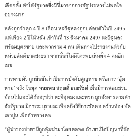
เลือกตั้ง ทำให้รัฐบาลซึ่งมีที่มาจากการรัฐประหารไม่พอใจ
อย่างมาก
หลังถูกจำคุก 4 ปี 8 เดือน หะยีสุหลงถูกปล่อยตัวในปี 2495
แต่เพียง 2 ปีให้หลัง เช้าวันที่ 13 สิงหาคม 2497 หะยีสุหลง
พร้อมบุตรชาย และพวกรวม 4 คน เดินทางไปรายงานตัวกับ
หน่วยสันติบาลสงขลา จากนั้นก็ไม่มีใครพบเห็นทั้ง 4 คนอีก
เลย
การหายตัว ถูกยืนยันว่าเป็นการบังคับสูญหาย หรือการ ‘อุ้ม
หาย’ จริง ในยุค
จอมพล สฤษดิ์ ธนะรัชต์
เมื่อมีการสอบสวน
ย้อนไปและได้ข้อสรุปว่า หะยีสุหลงและพวก ถูกสังหารตามคำ
สั่งรัฐบาล มีการระบุรายละเอียดถึงวิธีการรัดคอ คว้านท้อง ยัด
เสาปูน เพื่ออำพรางศพ
“ผู้นำของปาตานีถูกอุ้มฆ่ามาโดยตลอด ถ้าเขาเปิดปัญหาที่ขัด