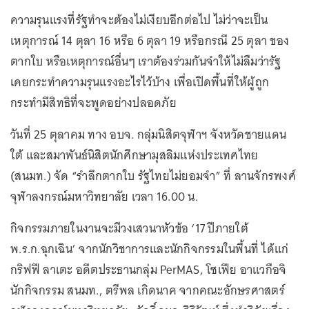
ความรุนแรงที่รัฐทำจะต้องไม่เงียบอีกต่อไป ไม่ว่าจะเป็น
เหตุการณ์ 14 ตุลา 16 หรือ 6 ตุลา 19 หรือกรณี 25 ตุลา ของ
ตากใบ หรือเหตุการณ์อื่นๆ เราต้องร่วมกันจำให้ไม่ลืมว่ารัฐ
เคยกระทำความรุนแรงอะไรไว้บ้าง เพื่อเปิดพื้นที่ให้ผู้ถูก
กระทำมีสิทธิที่จะพูดอย่างปลอดภัย
วันที่ 25 ตุลาคม ทาง อบจ. กลุ่มนิสิตจุฬาฯ จังหวัดชายแดน
ใต้ และสมาพันธ์นิสิตนักศึกษามุสลิมแห่งประเทศไทย
(สนมท.) จัด “รําลึกตากใบ รัฐไทยไม่ยอมจํา” ที่ ลานจักรพงศ์
จุฬาลงกรณ์มหาวิทยาลัย เวลา 16.00 น.
กิจกรรมภายในงานจะมีวงเสวนาหัวข้อ ‘17 ปีภายใต้
พ.ร.ก.ฉุกเฉิน’ จากนักวิชาการและนักกิจกรรมในพื้นที่ ได้แก่
กริฟฟี ลาเตะ อดีตประธานกลุ่ม PerMAS, โซเฟีย อาแวกือจิ
นักกิจกรรม สนมท., ตรีพล เกิดนาค จากคณะอักษรศาสตร์