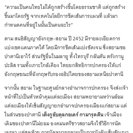
“ความเป็นคนไทยไม่ได้ถูกสร้างขึ้นโดยธรรมชาติ แต่ถูกสร้าง
ขึ้นมาโดยรัฐ จากเทคโนโลยีการขีดเส้นการแผนที่ แล้วมา
กำหนดคนที่อยู่ในนั้นเป็นคนอะไร”
ตาม สนธิสัญญาอังกฤษ–สยาม ปี 2452 มีรายละเอียดการ
แบ่งเขตแดนภาคใต้ โดยมีการขีดเส้นแบ่งชัดเจน ซึ่งสยามขอ
ปาตานีเอาไว้ ส่วนรัฐอื่นในมลายู ทั้งไทรบุรี กลันตัน ตรังกานู
ปะลิส รวมทั้งเกาะใกล้เคียง ไทยยกสิทธิการปกครองให้แก่
อังกฤษขณะที่อังกฤษรับรองอธิปไตยของสยามเหนือปาตานี
จากนั้น สยาม ในฐานะศูนย์กลางอำนาจการปกครอง จึงส่งเจ้า
หน้าที่ไปเป็นหัวหน้าคุมแต่ละเมือง สยามพยายามหว่านล้อม
แต่ละเมืองให้เซ็นสัญญายกอำนาจปกครองเมืองแก่สยาม แต่
ในส่วนของปาตานี
เต็งกูอับดุลกอเดร์ กามารุดดีน
เจ้าเมือง
เดิมของปาตานีไม่ยอม องคมนตรีชาวสยามจึงใช้วิธีการนัด
เจรจา แต่สุดท้าย การนัดหมายกลายเป็นการบังคับเซ็นสัญญา