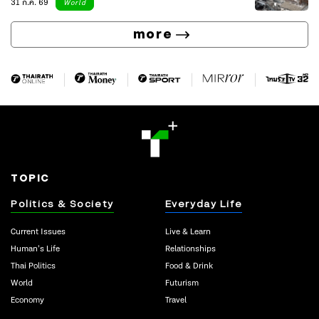
31 ก.ค. 69
World
more
TOPIC
Politics & Society
Everyday Life
Current Issues
Live & Learn
Human’s Life
Relationships
Thai Politics
Food & Drink
World
Futurism
Economy
Travel