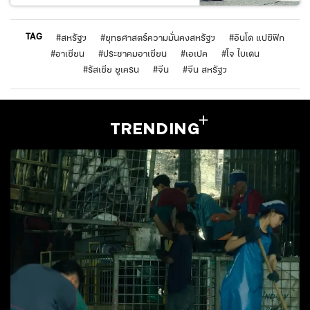
TAG
#
สหรัฐฯ
#
ยุทธศาสตร์ความมั่นคงสหรัฐฯ
#
อินโด แปซิฟิก
#
อาเซียน
#
ประชาคมอาเซียน
#
เอเปค
#
โจ ไบเดน
#
รัสเซีย ยูเครน
#
จีน
#
จีน สหรัฐฯ
TRENDING