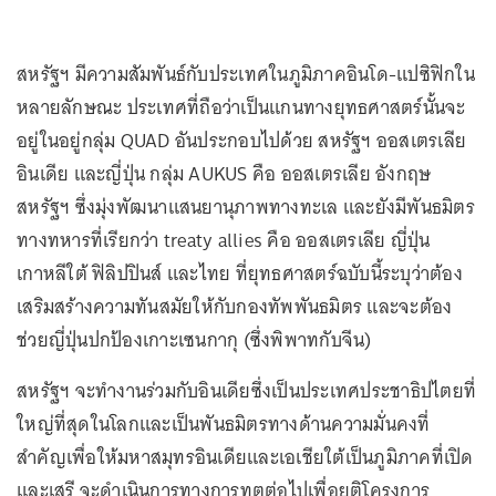
สหรัฐฯ มีความสัมพันธ์กับประเทศในภูมิภาคอินโด-แปซิฟิกใน
หลายลักษณะ ประเทศที่ถือว่าเป็นแกนทางยุทธศาสตร์นั้นจะ
อยู่ในอยู่กลุ่ม QUAD อันประกอบไปด้วย สหรัฐฯ ออสเตรเลีย
อินเดีย และญี่ปุ่น กลุ่ม AUKUS คือ ออสเตรเลีย อังกฤษ
สหรัฐฯ ซึ่งมุ่งพัฒนาแสนยานุภาพทางทะเล และยังมีพันธมิตร
ทางทหารที่เรียกว่า treaty allies คือ ออสเตรเลีย ญี่ปุ่น
เกาหลีใต้ ฟิลิปปินส์ และไทย ที่ยุทธศาสตร์ฉบับนี้ระบุว่าต้อง
เสริมสร้างความทันสมัยให้กับกองทัพพันธมิตร และจะต้อง
ช่วยญี่ปุ่นปกป้องเกาะเซนกากุ (ซึ่งพิพาทกับจีน)
สหรัฐฯ จะทำงานร่วมกับอินเดียซึ่งเป็นประเทศประชาธิปไตยที่
ใหญ่ที่สุดในโลกและเป็นพันธมิตรทางด้านความมั่นคงที่
สำคัญเพื่อให้มหาสมุทรอินเดียและเอเชียใต้เป็นภูมิภาคที่เปิด
และเสรี จะดำเนินการทางการทูตต่อไปเพื่อยุติโครงการ