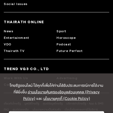
Social Issues
THAIRATH ONLINE
News
Sport
Entertainment
Horoscope
VDO
Podcast
Thairath TV
Future Perfect
TREND VG3 CO., LTD
Work With Us
Advertising
ไทยรัฐออนไลน์ ใช้คุกกี้เพื่อให้ท่านได้รับประสบการณ์การใช้งาน
Contact Us
ที่ดียิ่งขึ้น
อ่านนโยบายคุ้มครองข้อมูลส่วนบุคคล (Privacy
Policy)
และ
นโยบายคุกกี้ (Cookie Policy)
เกี่ยวกับไทยรัฐ
มูลนิธิไทยรัฐ
ศูนย์ข้อมูลไทยรัฐ
บริการข่าวไทยรัฐ - App & SMS
FAQ
ศูนย์ช่วยเหลือ
นโยบายความเป็นส่วนตัว
เงื่อนไขข้อตกลงการใช้บริการ