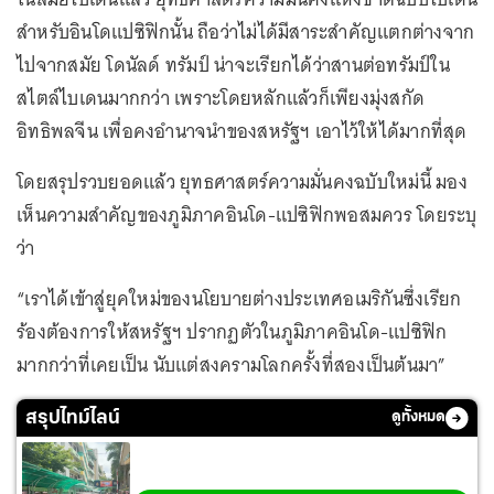
สำหรับอินโดแปซิฟิกนั้น ถือว่าไม่ได้มีสาระสำคัญแตกต่างจาก
ไปจากสมัย โดนัลด์ ทรัมป์ น่าจะเรียกได้ว่าสานต่อทรัมป์ใน
สไตล์ไบเดนมากกว่า เพราะโดยหลักแล้วก็เพียงมุ่งสกัด
อิทธิพลจีน เพื่อคงอำนาจนำของสหรัฐฯ เอาไว้ให้ได้มากที่สุด
โดยสรุปรวบยอดแล้ว ยุทธศาสตร์ความมั่นคงฉบับใหม่นี้ มอง
เห็นความสำคัญของภูมิภาคอินโด-แปซิฟิกพอสมควร โดยระบุ
ว่า
“เราได้เข้าสู่ยุคใหม่ของนโยบายต่างประเทศอเมริกันซึ่งเรียก
ร้องต้องการให้สหรัฐฯ ปรากฏตัวในภูมิภาคอินโด-แปซิฟิก
มากกว่าที่เคยเป็น นับแต่สงครามโลกครั้งที่สองเป็นต้นมา”
สรุปไทม์ไลน์
ดูทั้งหมด
กราดยิงเทพศิรินทร์ นนทบุรี