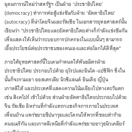
อุดมการณ์ใหม่ว่าสหรัฐฯ เป็นฝ่าย ‘ประชาธิปไตย’
(democracy) ทำการต่อสู้แข่งขันกับฝ่าย ‘อัตตาธิปไตย’
(autocracy) ที่นำโดยจีนและรัสเซีย ในเอกสารยุทธศาสตร์นั้น
เขียนว่า “ประชาธิปไตยและอัตตาธิปไตยต่างก็กำลังแข่งขันกัน
เพื่อแสดงให้เห็นว่าระบอบการปกครองในแบบนั้นๆ สามารถ
เอื้อประโยชน์ต่อประชาชนของตนเองและต่อโลกได้ดีที่สุด”
ภายใต้ยุทธศาสตร์นี้ไบเดนกำหนดให้พันธมิตรฝ่าย
ประชาธิปไตย ประกอบไปด้วย ยุโรปและอินโด-แปซิฟิก ซึ่งใน
นั้นก็จะรวมเอา ออสเตรเลีย นิวซีแลนด์ อินเดีย ญี่ปุ่น
เกาหลีใต้ และประเทศที่แสดงความโน้มเอียงไปทางตะวันตก
เช่น สิงคโปร์ เข้าไปด้วย ส่วนฝ่ายอัตตาธิปไตยประกอบไปด้วย
จีน รัสเซีย อิหร่านที่กำลังแทรกแซงกิจการภายในประเทศ
เพื่อนบ้าน แพร่ขยายขีปนาวุธและโดรนให้พวกที่ชอบทำร้าย
คนอเมริกัน และเกาหลีเหนือที่กำลังแพร่ขยายอาวุธนิวเคลียร์