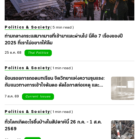
Politics & Society
( 5 min read )
ท่ามกลางกระแสมากมายที่เข้ามาและผ่านไป นี่คือ 7 เรื่องของปี
2025 ที่เราไม่อยากให้ลืม
25 ธ.ค. 68
Thai Politics
Politics & Society
( 1 min read )
ย้อนรอยการถอดบทเรียน จิตวิทยาแห่งความรุนแรง:
กับแนวทางการเข้าใจต้นตอ ตัดโอกาสก่อเหตุ และ
เยียวยาจิตใจสังคม
7 ส.ค. 69
Current Issues
Politics & Society
( 1 min read )
ทั่วโลกเกิดอะไรขึ้นบ้างในสัปดาห์นี้ 26 ก.ค. - 1 ส.ค.
2569