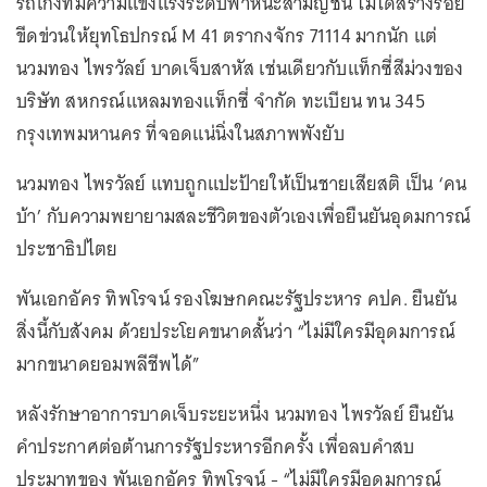
รถเก๋งที่มีความแข็งแรงระดับพาหนะสามัญชน ไม่ได้สร้างรอย
ขีดข่วนให้ยุทโธปกรณ์ M 41 ตรากงจักร 71114 มากนัก แต่
นวมทอง ไพรวัลย์ บาดเจ็บสาหัส เช่นเดียวกับแท็กซี่สีม่วงของ
บริษัท สหกรณ์แหลมทองแท็กซี่ จำกัด ทะเบียน ทน 345
กรุงเทพมหานคร ที่จอดแน่นิ่งในสภาพพังยับ
นวมทอง ไพรวัลย์ แทบถูกแปะป้ายให้เป็นชายเสียสติ เป็น ‘คน
บ้า’ กับความพยายามสละชีวิตของตัวเองเพื่อยืนยันอุดมการณ์
ประชาธิปไตย
พันเอกอัคร ทิพโรจน์ รองโฆษกคณะรัฐประหาร คปค. ยืนยัน
สิ่งนี้กับสังคม ด้วยประโยคขนาดสั้นว่า “ไม่มีใครมีอุดมการณ์
มากขนาดยอมพลีชีพได้”
หลังรักษาอาการบาดเจ็บระยะหนึ่ง นวมทอง ไพรวัลย์ ยืนยัน
คำประกาศต่อต้านการรัฐประหารอีกครั้ง เพื่อลบคำสบ
ประมาทของ พันเอกอัคร ทิพโรจน์ - “ไม่มีใครมีอุดมการณ์