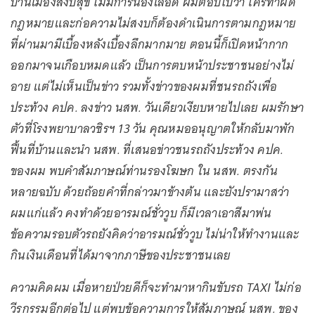
บ้านเมืองสงบสุข ไม่มีการนองเลือด ผมตอบไปว่า ใครทำผิด
กฎหมายและก่อความไม่สงบก็ต้องดำเนินการตามกฎหมาย
ที่ผ่านมามีเบื้องหลังเบื้องลึกมากมาย ตอนนี้ก็เปิดหน้ากาก
ออกมาจนเกือบหมดแล้ว เป็นการตบหน้าประชาชนอย่างไม่
อาย แต่ไม่เห็นเป็นข่าว รวมทั้งข่าวของผมที่ชนรถถังเพื่อ
ประท้วง คปค. ลงข่าว นสพ. วันเดียวเงียบหายไปเลย ผมรักษา
ตัวที่โรงพยาบาลวชิรฯ 13 วัน คุณหมออนุญาตให้กลับมาพัก
ฟื้นที่บ้านและนำ นสพ. ที่เสนอข่าวชนรถถังประท้วง คปค.
ของผม พบคำสัมภาษณ์ท่านรองโฆษก ใน นสพ. ตรงกัน
หลายฉบับ ด้วยถ้อยคำที่กล่าวมาข้างต้น และยังปรามาสว่า
ผมแก่แล้ว คงทำด้วยอารมณ์ชั่ววูบ ก็มีเวลาเอาสีมาพ่น
ข้อความรอบตัวรถยังคิดว่าอารมณ์ชั่ววูบ ไม่น่าให้ทำงานและ
กินเงินเดือนที่ได้มาจากภาษีของประชาชนเลย
ความคิดผม เมื่อหายป่วยดีก็จะทำมาหากินขับรถ TAXI ไม่ก่อ
วีรกรรมอีกต่อไป แต่พบข้อความการให้สัมภาษณ์ นสพ. ของ