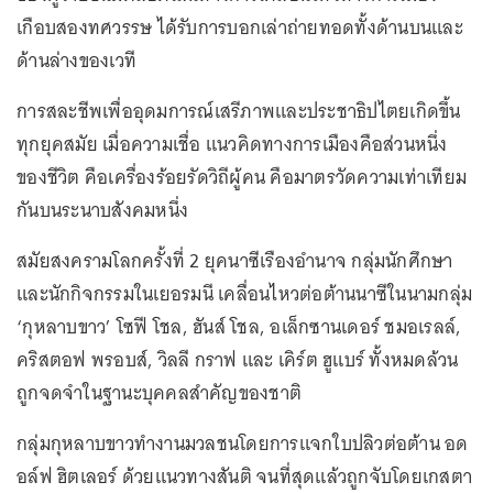
เกือบสองทศวรรษ ได้รับการบอกเล่าถ่ายทอดทั้งด้านบนและ
ด้านล่างของเวที
การสละชีพเพื่ออุดมการณ์เสรีภาพและประชาธิปไตยเกิดขึ้น
ทุกยุคสมัย เมื่อความเชื่อ แนวคิดทางการเมืองคือส่วนหนึ่ง
ของชีวิต คือเครื่องร้อยรัดวิถีผู้คน คือมาตรวัดความเท่าเทียม
กันบนระนาบสังคมหนึ่ง
สมัยสงครามโลกครั้งที่ 2 ยุคนาซีเรืองอำนาจ กลุ่มนักศึกษา
และนักกิจกรรมในเยอรมนี เคลื่อนไหวต่อต้านนาซีในนามกลุ่ม
‘กุหลาบขาว’ โซฟี โชล, ฮันส์ โชล, อเล็กซานเดอร์ ชมอเรลล์,
คริสตอฟ พรอบส์, วิลลี กราฟ และ เคิร์ต ฮูแบร์ ทั้งหมดล้วน
ถูกจดจำในฐานะบุคคลสำคัญของชาติ
กลุ่มกุหลาบขาวทำงานมวลชนโดยการแจกใบปลิวต่อต้าน อด
อล์ฟ ฮิตเลอร์ ด้วยแนวทางสันติ จนที่สุดแล้วถูกจับโดยเกสตา