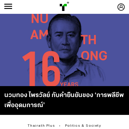
ก
ก
+
-ก
นวมทอง ไพรวัลย์ กับคำยืนยันของ ‘การพลีชีพ
เพื่ออุดมการณ์’
Thairath Plus
›
Politics & Society