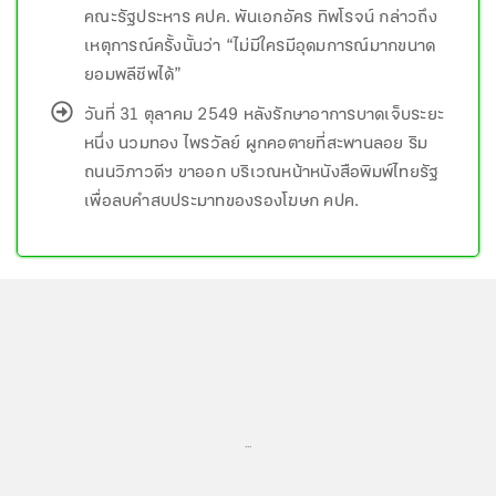
คณะรัฐประหาร คปค. พันเอกอัคร ทิพโรจน์ กล่าวถึง
เหตุการณ์ครั้งนั้นว่า “ไม่มีใครมีอุดมการณ์มากขนาด
ยอมพลีชีพได้”
วันที่ 31 ตุลาคม 2549 หลังรักษาอาการบาดเจ็บระยะ
หนึ่ง นวมทอง ไพรวัลย์ ผูกคอตายที่สะพานลอย ริม
ถนนวิภาวดีฯ ขาออก บริเวณหน้าหนังสือพิมพ์ไทยรัฐ
เพื่อลบคำสบประมาทของรองโฆษก คปค.
...