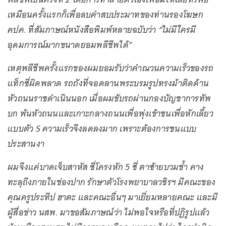
เหมือนครั้งแรกก็เพื่อลบคำสบประมาทของท่านรองโฆษก
คปค. ที่สัมภาษณ์หนังสือพิมพ์หลายฉบับว่า “ไม่มีใครมี
อุดมการณ์มากขนาดยอมพลีชีพได้”
เหตุพลีชีพครั้งแรกของผมยอมรับว่าคำณวนความเร็วของรถ
แท็กซี่ผิดพลาด รถถังที่จอดลานพระบรมรูปทรงม้าติดด้าน
หัวถนนราชดำเนินนอก เมื่อผมขับรถผ่านกองบัญชาการทัพ
บก พ้นหัวถนนและเกาะกลางถนนเพื่อพุ่งเข้าชนเพื่อหักเลี้ยว
แบบตัว S ความเร็วจึงลดลงมาก เพราะต้องการชนแบบ
ประสานงา
ผมจึงแค่บาดเจ็บสาหัส ซี่โครงหัก 5 ซี่ ตาซ้ายบวมช้ำ คาง
ทะลุถึงภายในช่องปาก รักษาตัวโรงพยาบาลวชิรฯ มีคณะของ
คุณครูประทีป ฮาตะ และคณะอื่นๆ มาเยี่ยมหลายคณะ และมี
ผู้สื่อข่าว นสพ. มาขอสัมภาษณ์ว่า ไม่พอใจหรือที่ปฏิรูปแล้ว