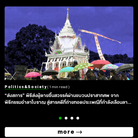
Politics&society
( 1 min read )
“ส่งสการ” พิธีส่งผู้ตายขึ้นสวรรค์ผ่านขบวนปราสาทศพ จาก
พิธีกรรมอำลาโบราณ สู่สารคดีที่ถ่ายทอดประเพณีที่กำลังเลือนลาง
ของชาวล้านนาจังหวัดเชียงราย
more