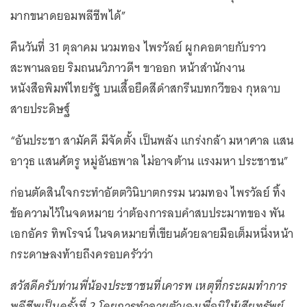
มากขนาดยอมพลีชีพได้”
คืนวันที่ 31 ตุลาคม นวมทอง ไพรวัลย์ ผูกคอตายกับราว
สะพานลอย ริมถนนวิภาวดีฯ ขาออก หน้าสำนักงาน
หนังสือพิมพ์ไทยรัฐ บนเสื้อยืดสีดำสกรีนบทกวีของ กุหลาบ
สายประดิษฐ์
“อันประชา สามัคคี มีจัดตั้ง เป็นพลัง แกร่งกล้า มหาศาล แสน
อาวุธ แสนศัตรู หมู่อันธพาล ไม่อาจต้าน แรงมหา ประชาชน”
ก่อนตัดสินใจกระทำอัตตวินิบาตกรรม นวมทอง ไพรวัลย์ ทิ้ง
ข้อความไว้ในจดหมาย ว่าต้องการลบคำสบประมาทของ พัน
เอกอัคร ทิพโรจน์ ในจดหมายที่เขียนด้วยลายมือเต็มหนึ่งหน้า
กระดาษลงท้ายถึงครอบครัวว่า
สวัสดีครับท่านพี่น้องประชาชนที่เคารพ เหตุที่กระผมทำการ
พลีชีพเป็นครั้งที่ 2 โดยการทำลายตัวเองเพื่อมิให้เสียทรัพย์