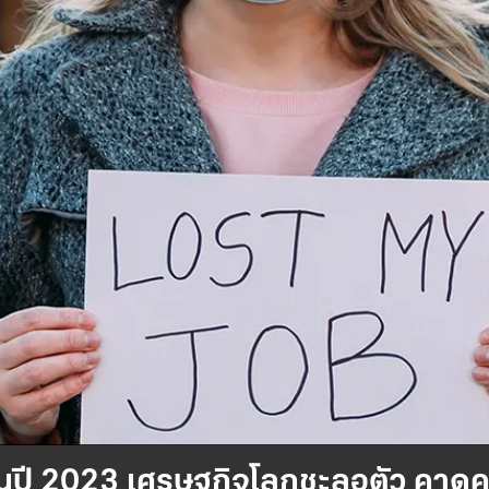
ินปี 2023 เศรษฐกิจโลกชะลอตัว คาดคน