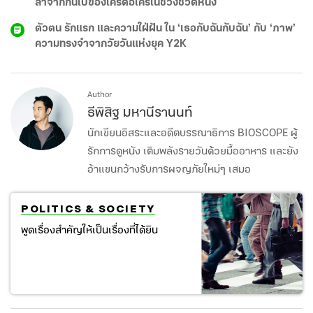
ลาจากกันไปของใครต่อใครในช่วงชีวิตหนึ่ง
ตัวตน รักแรก และความใฝ่ฝัน ใน ‘เธอกับฉันกับฉัน’ กับ ‘ภาพ’
ความทรงจำจากวัยวันแห่งยุค Y2K
Author
ธีพิสิฐ มหานีรานนท์
นักเขียนอิสระและอดีตบรรณาธิการ BIOSCOPE ผู้
รักการดูหนัง เติมพลังรายวันด้วยมื้ออาหาร และยัง
อ้าแขนกว้างรับการผจญภัยใหม่ๆ เสมอ
POLITICS & SOCIETY
พูดเรื่องสำคัญให้เป็นเรื่องที่ได้ยิน