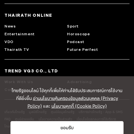
THAIRATH ONLINE
News
Sport
Entertainment
Horoscope
VDO
Podcast
Thairath TV
Future Perfect
TREND VG3 CO., LTD
Work With Us
Advertising
ไทยรัฐออนไลน์ ใช้คุกกี้เพื่อให้ท่านได้รับประสบการณ์การใช้งาน
Contact Us
ที่ดียิ่งขึ้น
อ่านนโยบายคุ้มครองข้อมูลส่วนบุคคล (Privacy
Policy)
และ
นโยบายคุกกี้ (Cookie Policy)
เกี่ยวกับไทยรัฐ
มูลนิธิไทยรัฐ
ศูนย์ข้อมูลไทยรัฐ
บริการข่าวไทยรัฐ - App & SMS
FAQ
ศูนย์ช่วยเหลือ
นโยบายความเป็นส่วนตัว
เงื่อนไขข้อตกลงการใช้บริการ
ไทยรัฐโลจิสติคส์
ยอมรับ