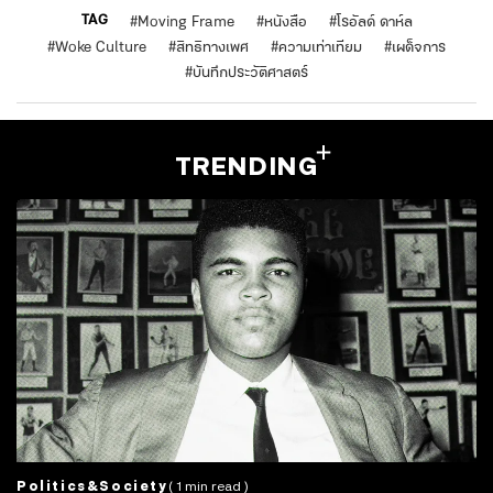
TAG
#
Moving Frame
#
หนังสือ
#
โรอัลด์ ดาห์ล
#
Woke Culture
#
สิทธิทางเพศ
#
ความเท่าเทียม
#
เผด็จการ
#
บันทึกประวัติศาสตร์
TRENDING
Politics&society
( 1 min read )