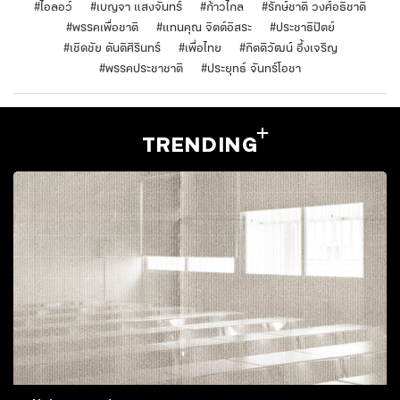
#
ไอลอว์
#
เบญจา แสงจันทร์
#
ก้าวไกล
#
รักษ์ชาติ วงศ์อธิชาติ
#
พรรคเพื่อชาติ
#
แทนคุณ จิตต์อิสระ
#
ประชาธิปัตย์
#
เชิดชัย ตันติศิรินทร์
#
เพื่อไทย
#
กิตติวัฒน์ อึ้งเจริญ
#
พรรคประชาชาติ
#
ประยุทธ์ จันทร์โอชา
TRENDING