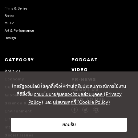
Films & Series
Books
Music
Art & Performance
Design
CATEGORY
PODCAST
VIDEO
Politics
Economy
PR-NEWS
ไทยรัฐออนไลน์ ใช้คุกกี้เพื่อให้ท่านได้รับประสบการณ์การใช้งาน
Culture
ABOUT US
ที่ดียิ่งขึ้น
อ่านนโยบายคุ้มครองข้อมูลส่วนบุคคล (Privacy
Global Affairs
HOW TO USE
Policy)
และ
นโยบายคุกกี้ (Cookie Policy)
Science & Tech
Environment
Lifestyle
ยอมรับ
Interview
Social Issues