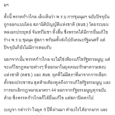
มฯ
ทั้งนี้ พรรคก้าวไกล เล็งเห็นว่า พ.ร.บ.การชุมนุมฯ ฉบับปัจจุบัน
ถูกออกแบบโดย สภานิติบัญญัติแห่งชาติ (สนช.) โดยระบอบ
พลเอกประยุทธ์ จันทร์โอชา ทั้งสิ้น ซึ่งพรรคได้มีการยื่นแก้ไข
ร่าง พ.ร.บ.ชุมนุม สู่สภา พร้อมทั้งส่งไปยังคณะรัฐมนตรี แต่
ปัจจุบันก็ยังไม่มีการตอบรับ
นอกจากนั้น พรรคก้าวไกล จะไม่ใช่เพียงแก้ไขรัฐธรรมนูญ แต่
จะแก้ไขกฎหมายต่างๆ ที่ออกมาในยุคคณะรักษาความสงบ
แห่งชาติ (คสช.) และ สนช. ยุคที่ไม่มีสภาที่มาจากการเลือก
ตั้งของประชาชน สุดท้ายต้องพูดถึงการแก้ไขรัฐธรรมนูญ และ
การยกเลิกกฎหมายมาตรา 44 ออกจากรัฐธรรมนูญทุกฉบับ
ด้วย ซึ่งพรรคก้าวไกลก็ได้ยื่นแก้ไข แต่สภาปัดตกไป
เบญจา กล่าวว่า ในยุค 9 ปีที่ผ่านมา ทำอะไรได้ยากมาก และ