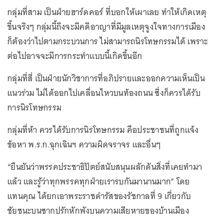
กลุ่มที่สาม เป็นฝ่ายฮาร์ดคอร์ ที่บอกให้เผาเลย ทำให้เกิดเหตุ
ขึ้นจริงๆ กลุ่มนี้ถึงจะมีคดีอาญาที่มีมูลเหตุจูงใจทางการเมือง
ก็ต้องว่าไปตามกระบวนการ ไม่สามารถนิรโทษกรรมได้ เพราะ
ต่อไปอาจจะมีการกระทำแบบนี้เกิดขึ้นอีก
กลุ่มที่สี่ เป็นฝ่ายนักวิชาการที่อภิปรายและออกความเห็นเป็น
แนวร่วม ไม่ได้ออกไปเคลื่อนไหวบนท้องถนน ซึ่งก็ควรได้รับ
การนิรโทษกรรม
กลุ่มที่ห้า ควรได้รับการนิรโทษกรรม คือประชาชนที่ถูกแจ้ง
ข้อหา พ.ร.ก.ฉุกเฉินฯ ความผิดจราจร และอื่นๆ
“ยืนยันว่าพรรคประชาธิปัตย์สนับสนุนผลักดันสิ่งที่เคยทำมา
แล้ว และรู้ว่าทุกพรรคทุกฝ่ายเรารบกันมานานมาก” โดย
แทนคุณ ได้ยกเอาพระราชดำรัสของรัชกาลที่ 9 เกี่ยวกับ
ชัยชนะบนซากปรักหักพังบนความเสียหายของบ้านเมือง