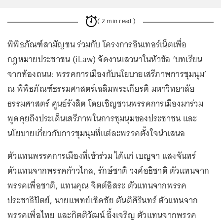
( 2 min read )
พิพิธภัณฑ์สามัญชน ร่วมกับ โครงการอินเทอร์เน็ตเพื่อ
กฎหมายประชาชน (iLaw) จัดงานเสวนาในหัวข้อ ‘บทเรียน
จากท้องถนน: พรรคการเมืองกับนโยบายเสรีภาพการชุมนุม’
ณ พิพิธภัณฑ์ธรรมศาสตร์เฉลิมพระเกียรติ มหาวิทยาลัย
ธรรมศาสตร์ ศูนย์รังสิต โดยเชิญชวนพรรคการเมืองมาร่วม
พูดคุยถึงประเด็นเสรีภาพในการชุมนุมของประชาชน และ
นโยบายเกี่ยวกับการชุมนุมที่แต่ละพรรคตั้งใจนำเสนอ
ตัวแทนพรรคการเมืองที่เข้าร่วม ได้แก่ เบญจา แสงจันทร์
ตัวแทนจากพรรคก้าวไกล, รักษ์ชาติ วงศ์อธิชาติ ตัวแทนจาก
พรรคเพื่อชาติ, แทนคุณ จิตต์อิสระ ตัวแทนจากพรรค
ประชาธิปัตย์, นายแพทย์เชิดชัย ตันติศิรินทร์ ตัวแทนจาก
พรรคเพื่อไทย และกิตติวัฒน์ อึ้งเจริญ ตัวแทนจากพรรค