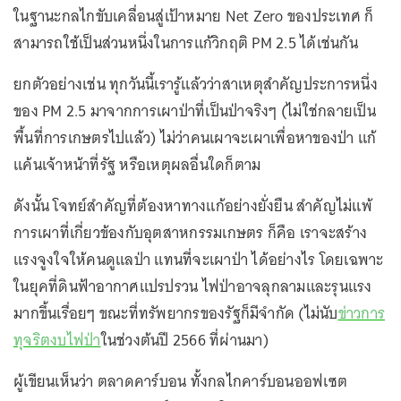
ในฐานะกลไกขับเคลื่อนสู่เป้าหมาย Net Zero ของประเทศ ก็
สามารถใช้เป็นส่วนหนึ่งในการแก้วิกฤติ PM 2.5 ได้เช่นกัน
ยกตัวอย่างเช่น ทุกวันนี้เรารู้แล้วว่าสาเหตุสำคัญประการหนึ่ง
ของ PM 2.5 มาจากการเผาป่าที่เป็นป่าจริงๆ (ไม่ใช่กลายเป็น
พื้นที่การเกษตรไปแล้ว) ไม่ว่าคนเผาจะเผาเพื่อหาของป่า แก้
แค้นเจ้าหน้าที่รัฐ หรือเหตุผลอื่นใดก็ตาม
ดังนั้น โจทย์สำคัญที่ต้องหาทางแก้อย่างยั่งยืน สำคัญไม่แพ้
การเผาที่เกี่ยวข้องกับอุตสาหกรรมเกษตร ก็คือ เราจะสร้าง
แรงจูงใจให้คนดูแลป่า แทนที่จะเผาป่า ได้อย่างไร โดยเฉพาะ
ในยุคที่ดินฟ้าอากาศแปรปรวน ไฟป่าอาจลุกลามและรุนแรง
มากขึ้นเรื่อยๆ ขณะที่ทรัพยากรของรัฐก็มีจำกัด (ไม่นับ
ข่าวการ
ทุจริตงบไฟป่า
ในช่วงต้นปี 2566 ที่ผ่านมา)
ผู้เขียนเห็นว่า ตลาดคาร์บอน ทั้งกลไกคาร์บอนออฟเซต