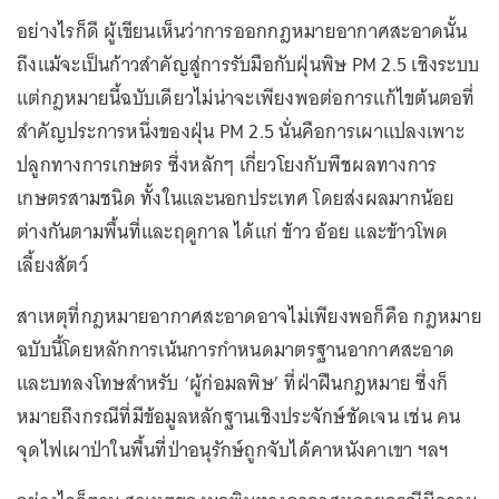
อย่างไรก็ดี ผู้เขียนเห็นว่าการออกกฎหมายอากาศสะอาดนั้น
ถึงแม้จะเป็นก้าวสำคัญสู่การรับมือกับฝุ่นพิษ PM 2.5 เชิงระบบ
แต่กฎหมายนี้ฉบับเดียวไม่น่าจะเพียงพอต่อการแก้ไขต้นตอที่
สำคัญประการหนึ่งของฝุ่น PM 2.5 นั่นคือการเผาแปลงเพาะ
ปลูกทางการเกษตร ซึ่งหลักๆ เกี่ยวโยงกับพืชผลทางการ
เกษตรสามชนิด ทั้งในและนอกประเทศ โดยส่งผลมากน้อย
ต่างกันตามพื้นที่และฤดูกาล ได้แก่ ข้าว อ้อย และข้าวโพด
เลี้ยงสัตว์
สาเหตุที่กฎหมายอากาศสะอาดอาจไม่เพียงพอก็คือ กฎหมาย
ฉบับนี้โดยหลักการเน้นการกำหนดมาตรฐานอากาศสะอาด
และบทลงโทษสำหรับ ‘ผู้ก่อมลพิษ’ ที่ฝ่าฝืนกฎหมาย ซึ่งก็
หมายถึงกรณีที่มีข้อมูลหลักฐานเชิงประจักษ์ชัดเจน เช่น คน
จุดไฟเผาป่าในพื้นที่ป่าอนุรักษ์ถูกจับได้คาหนังคาเขา ฯลฯ