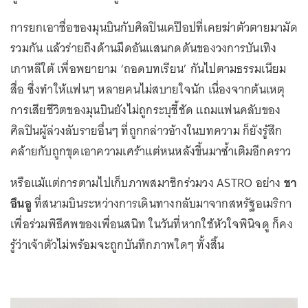
การยกเอาชื่อของมุนบินกับศิลปินเคป๊อปที่เคยฆ่าตัวตายมามัด
รวมกัน แล้วร่ายถึงด้านมืดอันแสนกดดันของวงการบันเทิง
เกาหลีใต้ เพื่อพยายาม ‘ถอดบทเรียน’ กันไปตามธรรมเนียม
สื่อ ซึ่งทำให้แฟนๆ หลายคนไม่สบายใจนัก เนื่องจากต้นเหตุ
การเสียชีวิตของมุนบินยังไม่ถูกระบุชี้ชัด แถมแฟนคลับของ
ศิลปินผู้ล่วงลับรายอื่นๆ ที่ถูกกล่าวอ้างในบทความ ก็ยังรู้สึก
คล้ายกับถูกขุดเอาความเศร้าแต่หนหลังขึ้นมาซ้ำเติมอีกคราว
หรือแม้แต่การตามไปเก็บภาพสมาชิกร่วมวง ASTRO อย่าง
ชา
อึนอู
ที่สนามบินระหว่างการเดินทางกลับมาจากสหรัฐอเมริกา
เพื่อร่วมพิธีศพของเพื่อนสนิท ในวันที่หากใช้หัวใจพินิจดู ก็คง
รู้ว่าเจ้าตัวไม่พร้อมจะถูกบันทึกภาพใดๆ ทั้งสิ้น