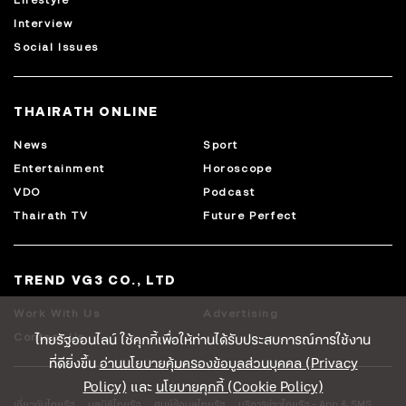
Lifestyle
Interview
Social Issues
THAIRATH ONLINE
News
Sport
Entertainment
Horoscope
VDO
Podcast
Thairath TV
Future Perfect
TREND VG3 CO., LTD
Work With Us
Advertising
ไทยรัฐออนไลน์ ใช้คุกกี้เพื่อให้ท่านได้รับประสบการณ์การใช้งาน
Contact Us
ที่ดียิ่งขึ้น
อ่านนโยบายคุ้มครองข้อมูลส่วนบุคคล (Privacy
Policy)
และ
นโยบายคุกกี้ (Cookie Policy)
เกี่ยวกับไทยรัฐ
มูลนิธิไทยรัฐ
ศูนย์ข้อมูลไทยรัฐ
บริการข่าวไทยรัฐ - App & SMS