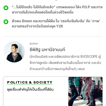
ทางประวัติศาสตร์?
“...ไม่มีอีกแล้ว ไม่มีกันอีกแล้ว” บทเพลงของ โต้ง P.O.P และการ
ลาจากกันไปของใครต่อใครในช่วงชีวิตหนึ่ง
ตัวตน รักแรก และความใฝ่ฝัน ใน ‘เธอกับฉันกับฉัน’ กับ ‘ภาพ’
ความทรงจำจากวัยวันแห่งยุค Y2K
Author
ธีพิสิฐ มหานีรานนท์
นักเขียนอิสระและอดีตบรรณาธิการ BIOSCOPE ผู้
รักการดูหนัง เติมพลังรายวันด้วยมื้ออาหาร และยัง
อ้าแขนกว้างรับการผจญภัยใหม่ๆ เสมอ
POLITICS & SOCIETY
พูดเรื่องสำคัญให้เป็นเรื่องที่ได้ยิน