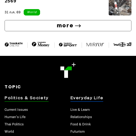
2569
31 ก.ค. 69
World
more
TOPIC
Politics & Society
Everyday Life
Current Issues
Live & Learn
Human’s Life
Relationships
Thai Politics
Food & Drink
World
Futurism