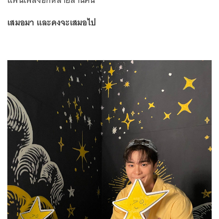
แฟนเพลงอีกหลายล้านคน
เสมอมา และคงจะเสมอไป