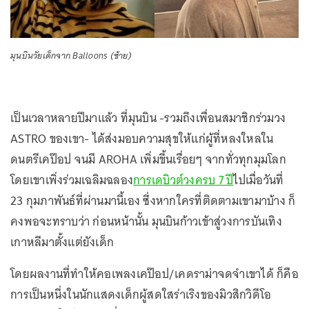
มุนบินวัยเด็กจาก Balloons (ซ้าย)
เป็นเวลาหลายปีมาแล้ว ที่มุนบิน -รวมถึงเพื่อนสมาชิกร่วมวง
ASTRO ของเขา- ได้ส่งมอบความสุขให้แก่ผู้ที่หลงใหลใน
ดนตรีเคป๊อป จนมี AROHA เพิ่มขึ้นเรื่อยๆ จากทั่วทุกมุมโลก
โดยเขาเพิ่งร่วมเฉลิมฉลอง
การเดบิวต์วงครบ 7 ปี
ไปเมื่อวันที่
23 กุมภาพันธ์ที่ผ่านมานี้เอง ซึ่งหากใครที่ติดตามเขามาบ้าง ก็
คงพอจะทราบว่า ก่อนหน้านั้น มุนบินก้าวเข้าสู่วงการบันเทิง
เกาหลีมาตั้งแต่ยังเด็ก
โดยผลงานที่ทำให้คอเพลงเคป๊อป/เคดราม่าจดจำเขาได้ ก็คือ
การเป็นหนึ่งในนักแสดงเด็กผู้สดใสร่าเริงของมิวสิกวิดีโอ