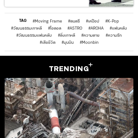
TAG
#
Moving Frame
#
ดนตรี
#
เคป๊อป
#
K-Pop
#
วัฒนธรรมเกาหลี
#
ไอดอล
#
ASTRO
#
AROHA
#
แฟนคลับ
#
วัฒนธรรมแฟนคลับ
#
ติ่งเกาหลี
#
ความตาย
#
ความรัก
#
เสียชีวิต
#
มุนบิน
#
Moonbin
TRENDING