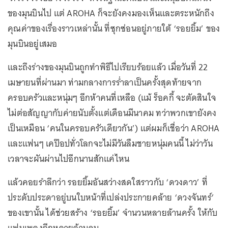
ของมุนบินไป แต่ AROHA ก็จะยังคงมองเห็นและตระหนักถึง
คุณค่าของเรื่องราวเหล่านั้น ที่ซุกซ่อนอยู่ภายใต้ ‘รอยยิ้ม’ ของ
มุนบินอยู่เสมอ
และถึงร่างของมุนบินถูกทำพิธีไปเรียบร้อยแล้ว เมื่อวันที่ 22
เมษายนที่ผ่านมา ท่ามกลางการร่ำลาเป็นครั้งสุดท้ายจาก
ครอบครัวและหนุ่มๆ อีกห้าคนที่เหลือ (แม้ ร็อคกี้ จะตัดสินใจ
ไม่ต่อสัญญากับค่ายนับตั้งแต่เดือนมีนาคม ทว่าพวกเขายังคง
เป็นเหมือน ‘คนในครอบครัวเดียวกัน’) แต่ผมก็เชื่อว่า AROHA
และแฟนๆ เคป๊อปทั่วโลกจะไม่มีวันลืมชายหนุ่มคนนี้ ไม่ว่าวัน
เวลาจะผันผ่านไปอีกนานสักแค่ไหน
แล้วคอยรำลึกว่า รอยยิ้มอันสว่างสดใสราวกับ ‘ดวงดาว’ ที่
ประดับประดาอยู่บนใบหน้าที่เปล่งประกายคล้าย ‘ดวงจันทร์’
ของเขานั้น ได้ช่วยสร้าง ‘รอยยิ้ม’ จำนวนหลายล้านครั้ง ให้กับ