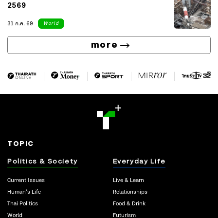
2569
31 ก.ค. 69
World
more
TOPIC
Politics & Society
Everyday Life
Current Issues
Live & Learn
Human’s Life
Relationships
Thai Politics
Food & Drink
World
Futurism