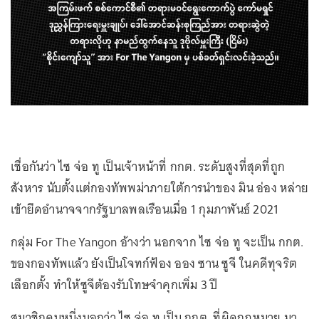
เชื่อกันว่า ไซ จ่อ ทู เป็นเจ้าหน้าที่ กกต. ระดับสูงที่สุดที่ถูก
สังหาร นับตั้งแต่กองทัพพม่าภายใต้การนำของ มิน อ่อง หล่าย
เข้ายึดอำนาจจากรัฐบาลพลเรือนเมื่อ 1 กุมภาพันธ์ 2021
กลุ่ม For The Yangon อ้างว่า นอกจาก ไซ จ่อ ทู จะเป็น กกต.
ของกองทัพแล้ว ยังเป็นโจทก์ฟ้อง ออง ซาน ซูจี ในคดีทุจริต
เลือกตั้ง ทำให้ซูจีต้องรับโทษจำคุกเพิ่ม 3 ปี
สมาชิกคนหนึ่งบอกว่า ไซ จ่อ ทู เป็น กกต. ที่ผิดกฎหมาย มา