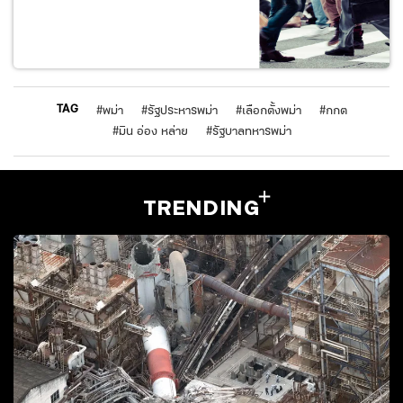
TAG
#
พม่า
#
รัฐประหารพม่า
#
เลือกตั้งพม่า
#
กกต
#
มิน อ่อง หล่าย
#
รัฐบาลทหารพม่า
TRENDING