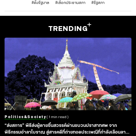
#
ตั้งรัฐบาล
#
เลือกประธานสภา
#
รัฐสภา
TRENDING
Politics&society
( 1 min read )
“ส่งสการ” พิธีส่งผู้ตายขึ้นสวรรค์ผ่านขบวนปราสาทศพ จาก
พิธีกรรมอำลาโบราณ สู่สารคดีที่ถ่ายทอดประเพณีที่กำลังเลือนลาง