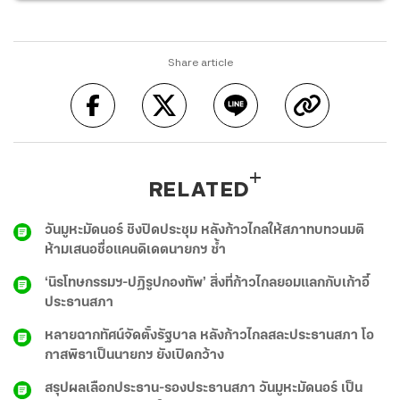
Share article
RELATED
วันมูหะมัดนอร์ ชิงปิดประชุม หลังก้าวไกลให้สภาทบทวนมติ
ห้ามเสนอชื่อแคนดิเดตนายกฯ ซ้ำ
‘นิรโทษกรรมฯ-ปฏิรูปกองทัพ’ สิ่งที่ก้าวไกลยอมแลกกับเก้าอี้
ประธานสภา
หลายฉากทัศน์จัดตั้งรัฐบาล หลังก้าวไกลสละประธานสภา โอ
กาสพิธาเป็นนายกฯ ยังเปิดกว้าง
สรุปผลเลือกประธาน-รองประธานสภา วันมูหะมัดนอร์ เป็น