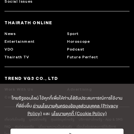
Social Issues
THAIRATH ONLINE
News
Sport
Entertainment
Horoscope
VDO
Podcast
Thairath TV
Future Perfect
TREND VG3 CO., LTD
Work With Us
Advertising
ไทยรัฐออนไลน์ ใช้คุกกี้เพื่อให้ท่านได้รับประสบการณ์การใช้งาน
Contact Us
ที่ดียิ่งขึ้น
อ่านนโยบายคุ้มครองข้อมูลส่วนบุคคล (Privacy
Policy)
และ
นโยบายคุกกี้ (Cookie Policy)
เกี่ยวกับไทยรัฐ
มูลนิธิไทยรัฐ
ศูนย์ข้อมูลไทยรัฐ
บริการข่าวไทยรัฐ - App & SMS
FAQ
ศูนย์ช่วยเหลือ
นโยบายความเป็นส่วนตัว
เงื่อนไขข้อตกลงการใช้บริการ