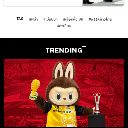
TAG
#
พม่า
#
เมียนมา
#
เลือกตั้ง 66
#
พรรคก้าวไกล
#
อาเซียน
TRENDING