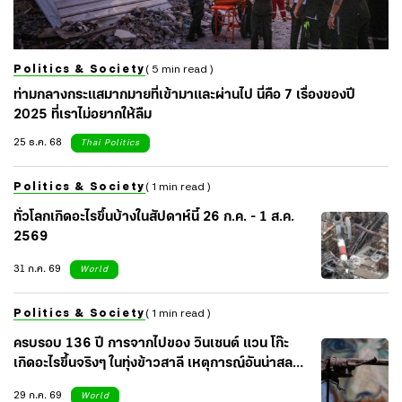
Politics & Society
( 5 min read )
ท่ามกลางกระแสมากมายที่เข้ามาและผ่านไป นี่คือ 7 เรื่องของปี
2025 ที่เราไม่อยากให้ลืม
25 ธ.ค. 68
Thai Politics
Politics & Society
( 1 min read )
ทั่วโลกเกิดอะไรขึ้นบ้างในสัปดาห์นี้ 26 ก.ค. - 1 ส.ค.
2569
31 ก.ค. 69
World
Politics & Society
( 1 min read )
ครบรอบ 136 ปี การจากไปของ วินเซนต์ แวน โก๊ะ
เกิดอะไรขึ้นจริงๆ ในทุ่งข้าวสาลี เหตุการณ์อันน่าสลด
ของศิลปินผู้น่าเศร้า
29 ก.ค. 69
World