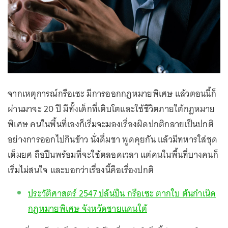
จากเหตุการณ์กรือเซะ มีการออกกฎหมายพิเศษ แล้วตอนนี้ก็
ผ่านมาจะ 20 ปี มีทั้งเด็กที่เติบโตและใช้ชีวิตภายใต้กฎหมาย
พิเศษ คนในพื้นที่เองก็เริ่มจะมองเรื่องผิดปกติกลายเป็นปกติ
อย่างการออกไปกินข้าว นั่งดื่มชา พูดคุยกัน แล้วมีทหารใส่ชุด
เต็มยศ ถือปืนพร้อมที่จะใช้ตลอดเวลา แต่คนในพื้นที่บางคนก็
เริ่มไม่สนใจ และบอกว่าเรื่องนี้คือเรื่องปกติ
ประวัติศาสตร์ 2547 ปล้นปืน กรือเซะ ตากใบ ต้นกำเนิด
กฎหมายพิเศษ จังหวัดชายแดนใต้