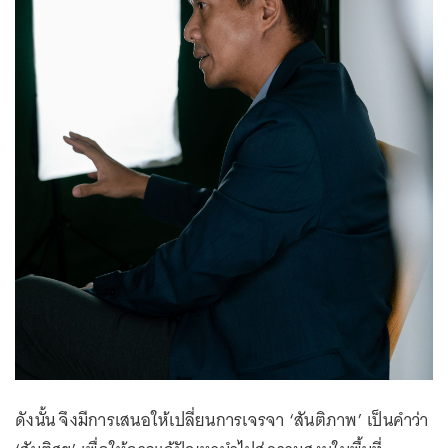
ดังนั้น จึงมีการเสนอให้เปลี่ยนการเจรจา ‘สันติภาพ’ เป็นคำว่า