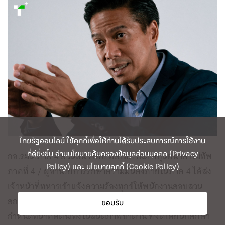
ไทยรัฐออนไลน์ ใช้คุกกี้เพื่อให้ท่านได้รับประสบการณ์การใช้งาน
ที่ดียิ่งขึ้น
อ่านนโยบายคุ้มครองข้อมูลส่วนบุคคล (Privacy
กอ.รมน.ภาค 4 ส่วนหน้า โดย พลโทศานติ ศกุนตนาค แม่ทัพ
Policy)
และ
นโยบายคุกกี้ (Cookie Policy)
ภาคที่ 4 / ผู้อำนวยการรักษาความมั่นคงภายในภาค 4 ได้ส่ง
เจ้าหน้าที่ทหารเข้าแจ้งความร้องทุกข์ให้พนักงานสอบสวน
สถานีตำรวจภูธรเมืองปัตตานี ดำเนินคดีแก่ผู้จัดงาน การ
ยอมรับ
กำหนดอนาคตตนเองในสันติภาพปาตานี ที่จัดโดยนักศึกษา