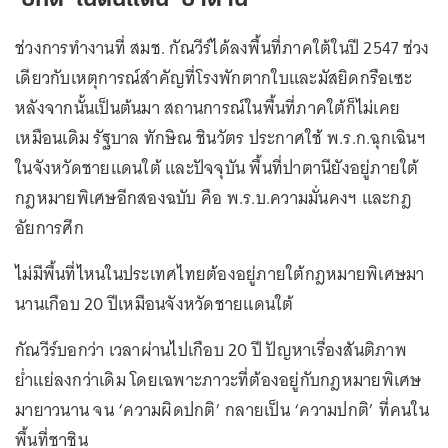
‘ปกติ’ ในดินแดน ‘ปาตานี’
ช่วงการทำงานที่ สมช. กัณวีร์ได้ลงพื้นที่ภาคใต้ในปี 2547 ช่วง
เดียวกับเหตุการณ์สำคัญที่โรงพักตากใบและมัสยิดกรือเซะ
หลังจากนั้นเป็นต้นมา สถานการณ์ในพื้นที่ภาคใต้ก็ไม่เคย
เหมือนเดิม รัฐบาล ทักษิณ ชินวัตร ประกาศใช้ พ.ร.ก.ฉุกเฉินฯ
ในจังหวัดชายแดนใต้ และปัจจุบัน พื้นที่ปาตานียังอยู่ภายใต้
กฎหมายพิเศษอีกสองฉบับ คือ พ.ร.บ.ความมั่นคงฯ และกฎ
อัยการศึก
ไม่มีพื้นที่ไหนในประเทศไทยต้องอยู่ภายใต้กฎหมายพิเศษมา
นานเกือบ 20 ปีเหมือนจังหวัดชายแดนใต้
กัณวีร์บอกว่า เวลาผ่านไปเกือบ 20 ปี ปัญหาเรื่องสันติภาพ
ย่ำแย่ลงกว่าเดิม โดยเฉพาะภาวะที่ต้องอยู่กับกฎหมายพิเศษ
มายาวนาน จน ‘ความผิดปกติ’ กลายเป็น ‘ความปกติ’ ที่คนใน
พื้นที่ชาชิน