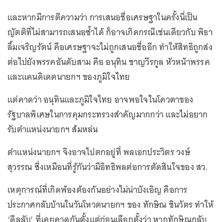
และหากมีการตีความว่า การเสนอชื่อเศรษฐาในครั้งนี่เป็น
ญัตติที่ไม่สามารถเสนอซ้ำได้ ก็อาจเกิดกรณีเช่นเดียวกับ พิธา
ลิ้มเจริญรัตน์ คือเศรษฐาจะไม่ถูกเสนอชื่ออีก ทำให้สิทธิถูกส่ง
ต่อไปยังพรรคอันดับสาม คือ อนุทิน ชาญวีรกูล หัวหน้าพรรค
และแคนดิเดตนายกฯ ของภูมิใจไทย
แต่คาดว่า อนุทินและภูมิใจไทย อาจพอใจในโควตาของ
รัฐบาลพิเศษในการคุมกระทรวงสำคัญมากกว่า และไม่อยาก
รับตำแหน่งนายกฯ ส้มหล่น
ตำแหน่งนายกฯ จึงอาจไปตกอยู่ที่ พลเอกประวิตร วงษ์
สุวรรณ ซึ่งเหมือนที่รู้กันว่ามีอิทธิพลต่อการตัดสินใจของ สว.
เหตุการณ์ที่เกิดพ้องต้องกันอย่างไม่น่าบังเอิญ คือการ
ประกาศกลับบ้านในวันโหวตนายกฯ ของ ทักษิณ ชินวัตร ทำให้
‘ดีลลับ’ ที่เคยคาดกันตั้งแต่ก่อนเลือกตั้งว่า หากทักษิณกลับ