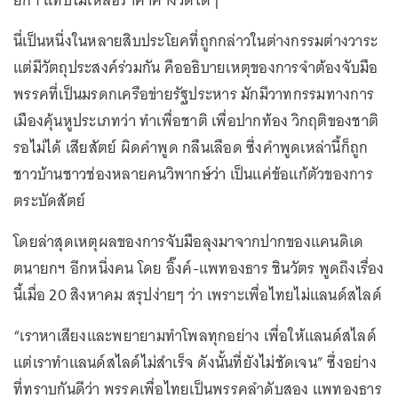
ยกฯ แทบไม่เหลือราคาค่างวดใดๆ
นี่เป็นหนึ่งในหลายสิบประโยคที่ถูกกล่าวในต่างกรรมต่างวาระ
แต่มีวัตถุประสงค์ร่วมกัน คืออธิบายเหตุของการจำต้องจับมือ
พรรคที่เป็นมรดกเครือข่ายรัฐประหาร มักมีวาทกรรมทางการ
เมืองคุ้นหูประเภทว่า ทำเพื่อชาติ เพื่อปากท้อง วิกฤติของชาติ
รอไม่ได้ เสียสัตย์ ผิดคำพูด กลืนเลือด ซึ่งคำพูดเหล่านี้ก็ถูก
ชาวบ้านชาวช่องหลายคนวิพากษ์ว่า เป็นแค่ข้อแก้ตัวของการ
ตระบัดสัตย์
โดยล่าสุดเหตุผลของการจับมือลุงมาจากปากของแคนดิเด
ตนายกฯ อีกหนึ่งคน โดย อิ๊งค์-แพทองธาร ชินวัตร พูดถึงเรื่อง
นี้เมื่อ 20 สิงหาคม สรุปง่ายๆ ว่า เพราะเพื่อไทยไม่แลนด์สไลด์
“เราหาเสียงและพยายามทำโพลทุกอย่าง เพื่อให้แลนด์สไลด์
แต่เราทำแลนด์สไลด์ไม่สำเร็จ ดังนั้นที่ยังไม่ชัดเจน” ซึ่งอย่าง
ที่ทราบกันดีว่า พรรคเพื่อไทยเป็นพรรคลำดับสอง แพทองธาร