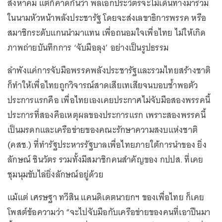
สิงหาคม แต่ก็คาดกันว่า พลเอกประวิตรจะไม่เดินทางมาร่วม
ในนามหัวหน้าพลังประชารัฐ โดยจะส่งเลขาธิการพรรค หรือ
สมาชิกระดับแกนนำมาแทน เพื่อถนอมใจเพื่อไทย ไม่ให้เกิด
ภาพถ่ายบันทึกการ ‘จับมือลุง’ อย่างเป็นรูปธรรม
ลำพังแค่การจับมือพรรคพลังประชารัฐและรวมไทยสร้างชาติ
ก็ทำให้เพื่อไทยถูกวิจารณ์สาดเสียเทเสียจนบอบช้ำพอตัว
ประการแรกคือ เพื่อไทยเองเคยประกาศไม่จับมือสองพรรคนี้
ประการที่สองคือเหตุผลของประการแรก เพราะสองพรรคนี้
เป็นมรดกและเครือข่ายของคณะรักษาความสงบแห่งชาติ
(คสช.) ที่ทำรัฐประหารรัฐบาลเพื่อไทยภายใต้การนำของ ยิ่ง
ลักษณ์ ชินวัตร รวมทั้งมีสมาชิกคนสำคัญของ กปปส. ที่เคย
ชุมนุมขับไล่ยิ่งลักษณ์อยู่ด้วย
แม้แต่ เศรษฐา ทวีสิน แคนดิเดตนายกฯ ของเพื่อไทย ก็เคย
โพสต์ข้อความว่า “จะไปจับมือกับเครือข่ายของคนที่เอาปืนมา