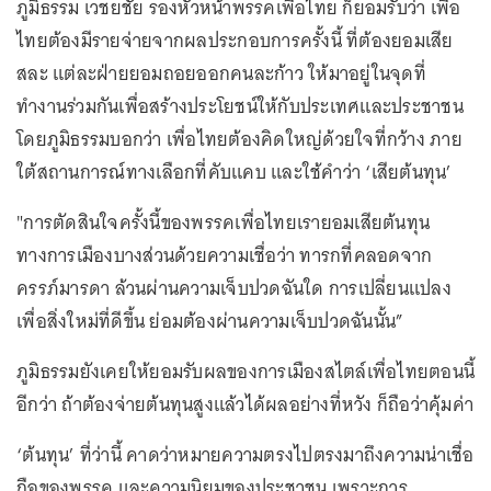
ภูมิธรรม เวชยชัย รองหัวหน้าพรรคเพื่อไทย ก็ยอมรับว่า เพื่อ
ไทยต้องมีรายจ่ายจากผลประกอบการครั้งนี้ ที่ต้องยอมเสีย
สละ แต่ละฝ่ายยอมถอยออกคนละก้าว ให้มาอยู่ในจุดที่
ทำงานร่วมกันเพื่อสร้างประโยชน์ให้กับประเทศและประชาชน
โดยภูมิธรรมบอกว่า เพื่อไทยต้องคิดใหญ่ด้วยใจที่กว้าง ภาย
ใต้สถานการณ์ทางเลือกที่คับแคบ และใช้คำว่า ‘เสียต้นทุน’
"การตัดสินใจครั้งนี้ของพรรคเพื่อไทยเรายอมเสียต้นทุน
ทางการเมืองบางส่วนด้วยความเชื่อว่า ทารกที่คลอดจาก
ครรภ์มารดา ล้วนผ่านความเจ็บปวดฉันใด การเปลี่ยนแปลง
เพื่อสิ่งใหม่ที่ดีขึ้น ย่อมต้องผ่านความเจ็บปวดฉันนั้น”
ภูมิธรรมยังเคยให้ยอมรับผลของการเมืองสไตล์เพื่อไทยตอนนี้
อีกว่า ถ้าต้องจ่ายต้นทุนสูงแล้วได้ผลอย่างที่หวัง ก็ถือว่าคุ้มค่า
‘ต้นทุน’ ที่ว่านี้ คาดว่าหมายความตรงไปตรงมาถึงความน่าเชื่อ
ถือของพรรค และความนิยมของประชาชน เพราะการ