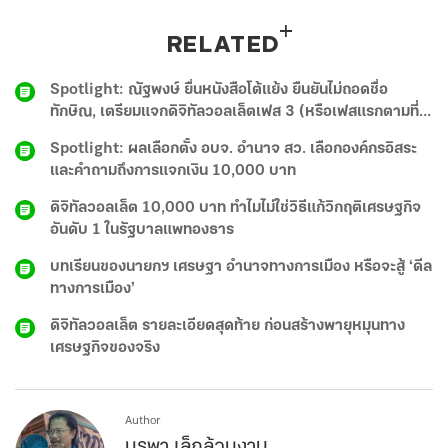
RELATED
Spotlight: ณัฐพงษ์ ยื่นหนังสือโต้แย้ง ยืนยันไม่ถอดชื่อ
ทักษิณ, เตรียมแจกดิจิทัลวอลเล็ตเฟส 3 (หรือเฟสแรกตามที่
รัฐบาลอยากให้เรียก), จับตา บอร์ดใหญ่ประกันสังคมพิจารณา
Spotlight: ผลเลือกตั้ง อบจ. อำนาจ สว. เลือกองค์กรอิสระ
‘สูตรคำนวณบำนาญผู้ประกันตน’ สูตรใหม่
และคำถามถึงการแจกเงิน 10,000 บาท
ดิจิทัลวอลเล็ต 10,000 บาท ทำไมไม่ใช่วิธีแก้วิกฤติเศรษฐกิจ
อันดับ 1 ในรัฐบาลแพทองธาร
บทเรียนของนายกฯ เศรษฐา อำนาจทางการเมือง หรือจะสู้ ‘ดีล
ทางการเมือง’
ดิจิทัลวอลเล็ต รายละเอียดสุดท้าย ก่อนสร้างพายุหมุนทาง
เศรษฐกิจของจริง
Author
บูรพา เล็กล้วนงาม