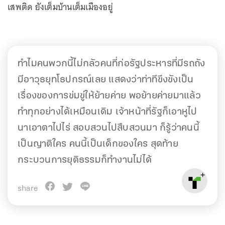
เสพติด ยังเต็มบ้านเต็มเมืองอยู่
ทำไมคนพวกนี้ไม่กลัวคนที่ก่อรัฐประหารที่มีรถถัง
มีอาวุธยุทโธปกรณ์เลย แสดงว่าท่าทีขึงขังเป็น
เรื่องของการข่มขู่ให้ย้ายค่าย พอย้ายค่ายมาแล้ว
ทำทุกอย่างได้เหมือนเดิม เจ้าหน้าที่รัฐก็เอาหูไป
นาเอาตาไปไร่ สอบสวนไปสืบสวนมา ก็รู้ว่าคนนี้
เป็นญาติใคร คนนี้เป็นเด็กของใคร สุดท้าย
กระบวนการยุติธรรมก็ทำงานไม่ได้
share