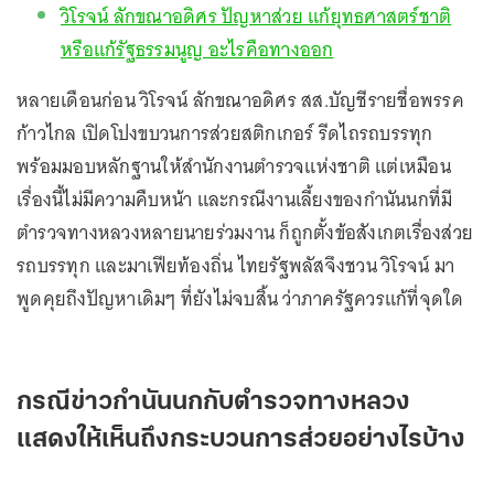
วิโรจน์ ลักขณาอดิศร ปัญหาส่วย แก้ยุทธศาสตร์ชาติ
หรือแก้รัฐธรรมนูญ อะไรคือทางออก
หลายเดือนก่อน วิโรจน์ ลักขณาอดิศร สส.บัญชีรายชื่อพรรค
ก้าวไกล เปิดโปงขบวนการส่วยสติกเกอร์ รีดไถรถบรรทุก
พร้อมมอบหลักฐานให้สำนักงานตำรวจแห่งชาติ แต่เหมือน
เรื่องนี้ไม่มีความคืบหน้า และกรณีงานเลี้ยงของกำนันนกที่มี
ตำรวจทางหลวงหลายนายร่วมงาน ก็ถูกตั้งข้อสังเกตเรื่องส่วย
รถบรรทุก และมาเฟียท้องถิ่น ไทยรัฐพลัสจึงชวน วิโรจน์ มา
พูดคุยถึงปัญหาเดิมๆ ที่ยังไม่จบสิ้น ว่าภาครัฐควรแก้ที่จุดใด
กรณีข่าวกำนันนกกับตำรวจทางหลวง
แสดงให้เห็นถึงกระบวนการส่วยอย่างไรบ้าง