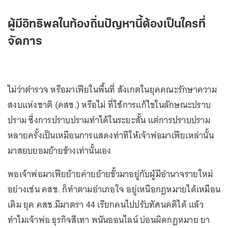
ผู้มีอิทธิพลในท้องถิ่นปัญหานี้ต้องเป็นใครที่
จัดการ
ไม่ว่าตำรวจ หรือมาเฟียในพื้นที่ สังเกตในยุคคณะรักษาความ
สงบแห่งชาติ (คสช.) หรือไม่ ที่ใช้การแก้ไขในลักษณะปราบ
ปราม ซึ่งการปราบปรามทำได้ในระยะสั้น แต่การปราบปราม
หลายครั้งเป็นเหมือนการแสดงท่าทีให้เจ้าพ่อมาเฟียเหล่านั้น
มาสยบยอมย้ายข้างเท่านั้นเอง
พอเจ้าพ่อมาเฟียย้ายค่ายย้ายขั้วมาอยู่กับผู้มีอำนาจรายใหม่
อย่างเช่น คสช. ก็ทำตามอำเภอใจ อยู่เหนือกฎหมายได้เหมือน
เดิม ยุค คสช.มีมาตรา 44 เรียกคนไปปรับทัศนคติได้ แล้ว
ทำไมเจ้าพ่อ ธุรกิจสีเทา พนันออนไลน์ บ่อนผิดกฎหมาย ยา